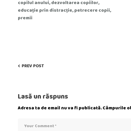
copilul anului
,
dezvoltarea copiilor
,
educație prin distracție
,
petrecere copii
,
premii
PREV POST
Lasă un răspuns
Adresa ta de email nu va fi publicată.
Câmpurile ob