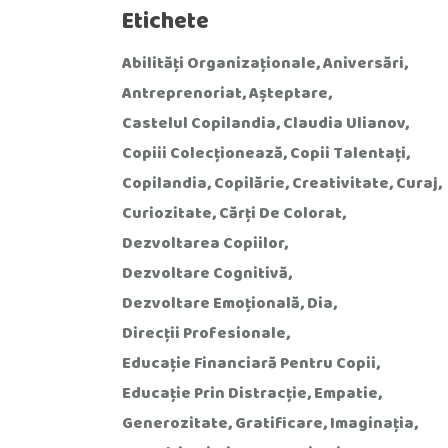
Etichete
Abilități Organizaționale
Aniversări
Antreprenoriat
Așteptare
Castelul Copilandia
Claudia Ulianov
Copiii Colecționează
Copii Talentați
Copilandia
Copilărie
Creativitate
Curaj
Curiozitate
Cărți De Colorat
Dezvoltarea Copiilor
Dezvoltare Cognitivă
Dezvoltare Emoțională
Dia
Direcții Profesionale
Educație Financiară Pentru Copii
Educație Prin Distracție
Empatie
Generozitate
Gratificare
Imaginația