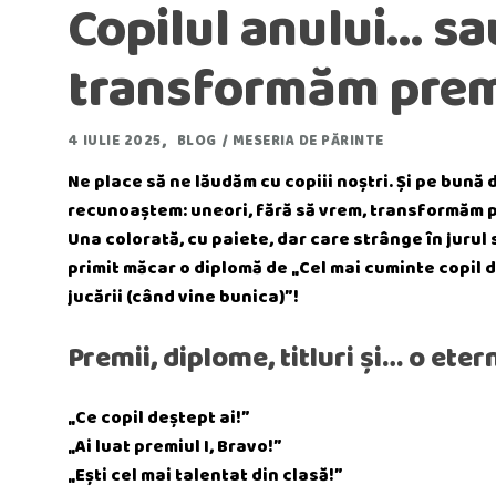
Copilul anului… s
transformăm premi
4 IULIE 2025
BLOG
/
MESERIA DE PĂRINTE
Ne place să ne lăudăm cu copiii noștri. Și pe bună 
recunoaștem: uneori, fără să vrem, transformăm pre
Una colorată, cu paiete, dar care strânge în jurul 
primit măcar o diplomă de „Cel mai cuminte copil 
jucării (când vine bunica)”!
Premii, diplome, titluri și… o et
„Ce copil deștept ai!”
„Ai luat premiul I, Bravo!”
„Ești cel mai talentat din clasă!”