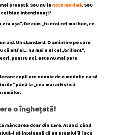
 mai proastă. Sau nu ia
nota maximă
. Sau
i cei bine intenționați?
u era așa”. De cum „tu erai cel mai bun, ce
 un zid. Un standard. O amintire pe care
că altfel… nu mai e el cel „briliant”,
uneori, pentru noi, asta nu mai pare
fiecare copil are nevoie de o medalie ca să
eturile” până la „cea mai artistică
premiilor.
era o înghețată!
u ca mâncarea doar din sare. Atunci când
ajută-l să înțeleagă că nu premiul îl face