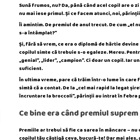
Sună frumos, nu? Da, până când acel copil are o zi
nu mai iese primul. Și ce facem atunci, noi, părinți
Îi amintim. De premiul de anul trecut. De cum „el n
s-a întâmplat?”
Și, fără să vrem, ce era o diplomă de hârtie devine
copilul simte că trebuie s-o egaleze. Mereu. Pentru 
„genial”, „lider”, „campion”. Ci doar un copil. Iar 
suficient.
În ultima vreme, pare că trăim într-o lume în care 
simtă că a contat. De la „cel mai rapid la legat șir
încruntare la broccoli”, părinții au intrat în febra 
Ce bine era când premiul suprem 
Premiile ar trebui să fie ca sarea în mâncare – n
copilul tău câștigă ceva, bucură-te! Dar mai ales, 