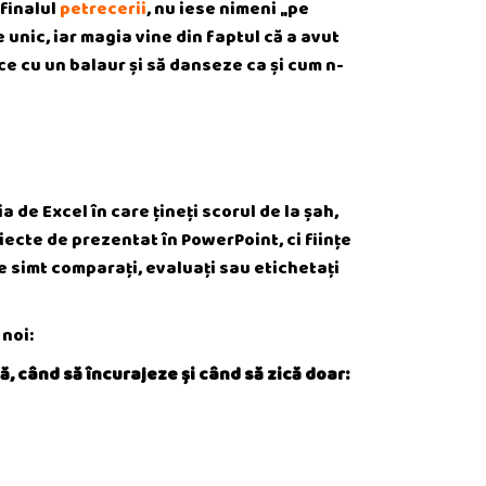
 finalul
petrecerii
, nu iese nimeni „pe
e unic, iar magia vine din faptul că a avut
ce cu un balaur și să danseze ca și cum n-
a de Excel în care țineți scorul de la șah,
oiecte de prezentat în PowerPoint, ci ființe
 simt comparați, evaluați sau etichetați
 noi:
ă, când să încurajeze și când să zică doar: