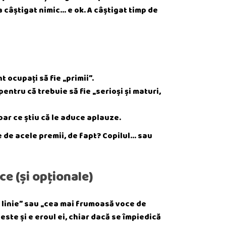
a câștigat nimic… e ok. A câștigat timp de
t ocupați să fie „primii”.
entru că trebuie să fie „serioși și maturi,
oar ce știu că le aduce aplauze.
e de acele premii, de fapt? Copilul… sau
ce (și opționale)
n linie” sau „cea mai frumoasă voce de
veste și e eroul ei, chiar dacă se împiedică