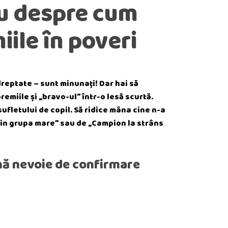
au despre cum
ile în poveri
dreptate – sunt minunați! Dar hai să
miile și „bravo-ul” într-o lesă scurtă.
sufletului de copil. Să ridice mâna cine n-a
din grupa mare” sau de „Campion la strâns
ernă nevoie de confirmare