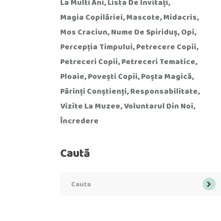
La Multi Ani
Lista De Invitați
Magia Copilăriei
Mascote
Midacris
Mos Craciun
Nume De Spiriduș
Opi
Percepția Timpului
Petrecere Copii
Petreceri Copii
Petreceri Tematice
Ploaie
Povești Copii
Poșta Magică
Părinți Conștienți
Responsabilitate
Vizite La Muzee
Voluntarul Din Noi
Încredere
Caută
Search
for: