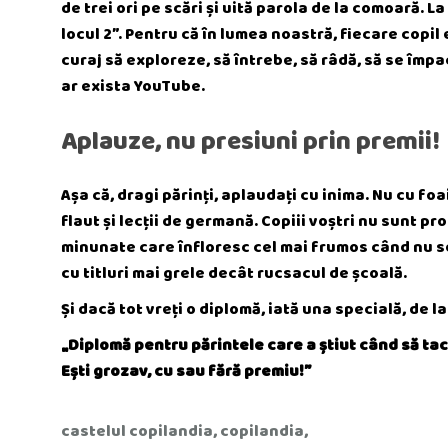
de trei ori pe scări și uită parola de la comoară. La
locul 2”. Pentru că în lumea noastră, fiecare copil 
curaj să exploreze, să întrebe, să râdă, să se împa
ar exista YouTube.
Aplauze, nu presiuni prin premii!
Așa că, dragi părinți, aplaudați cu inima. Nu cu foai
flaut și lecții de germană. Copiii voștri nu sunt pr
minunate care înfloresc cel mai frumos când nu se
cu titluri mai grele decât rucsacul de școală.
Și dacă tot vreți o diplomă, iată una specială, de la
„Diplomă pentru părintele care a știut când să tac
Ești grozav, cu sau fără premiu!”
castelul copilandia
,
copilandia
,