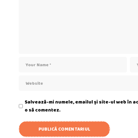
Salvează-mi numele, emailul și site-ul web în 
o să comentez.
PUBLICĂ COMENTARIUL