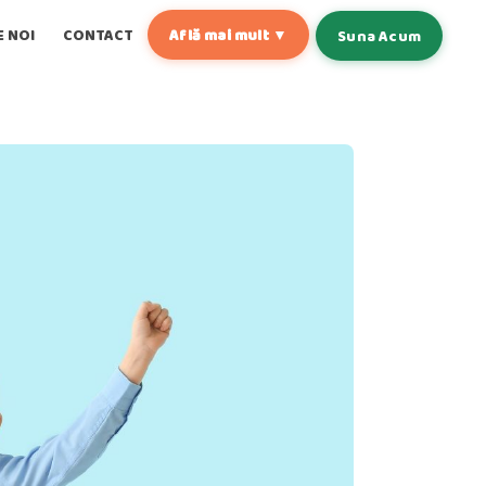
E NOI
CONTACT
Află mai mult ▼
Suna Acum