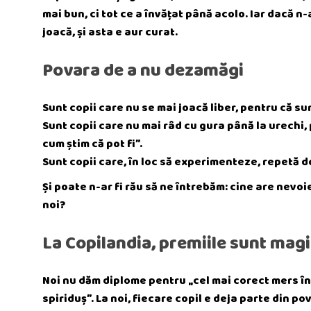
mai bun, ci tot ce a învățat până acolo. Iar dacă n-
joacă, și asta e aur curat.
Povara de a nu dezamăgi
Sunt copii care nu se mai joacă liber, pentru că sun
Sunt copii care nu mai râd cu gura până la urechi, p
cum știm că pot fi”.
Sunt copii care, în loc să experimenteze, repetă d
Și poate n-ar fi rău să ne întrebăm: cine are nevoi
noi?
La Copilandia, premiile sunt magi
Noi nu dăm diplome
pentru „cel mai corect mers î
spiriduș”. La noi, fiecare copil e deja parte din po