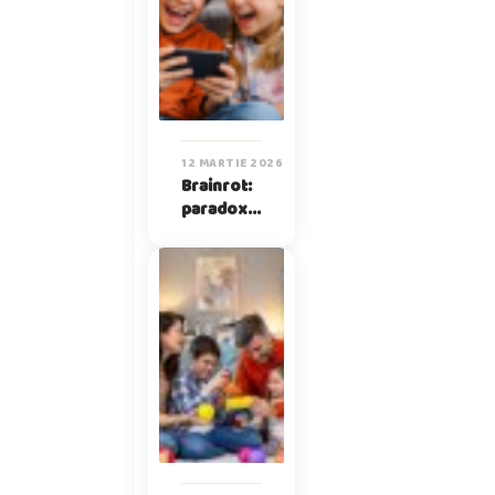
12 MARTIE 2026
Brainrot:
paradoxul
lucrurilor
fără sens
pe care
copiii le
iubesc