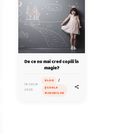
De ce nu mai cred copiii în
magie?
/
BLOG
18 IULIE
ȘCOALA
2025
MINUNILOR