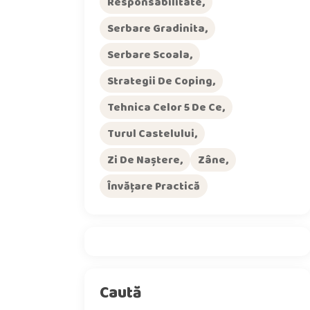
Responsabilitate
Serbare Gradinita
Serbare Scoala
Strategii De Coping
Tehnica Celor 5 De Ce
Turul Castelului
Zi De Naștere
Zâne
Învățare Practică
Caută