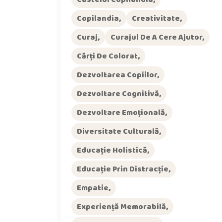
Copilandia
Creativitate
Curaj
Curajul De A Cere Ajutor
Cărți De Colorat
Dezvoltarea Copiilor
Dezvoltare Cognitivă
Dezvoltare Emoțională
Diversitate Culturală
Educație Holistică
Educație Prin Distracție
Empatie
Experiență Memorabilă