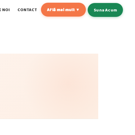
E NOI
CONTACT
Află mai mult ▼
Suna Acum