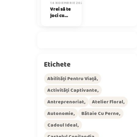
14 NOIEMBRIE 2025
Vrei să te
joci cu
mine?
Etichete
Abilități Pentru Viață
Activități Captivante
Antreprenoriat
Atelier Floral
Autonomie
Bătaie Cu Perne
Cadoul Ideal
Castelul Copilandia