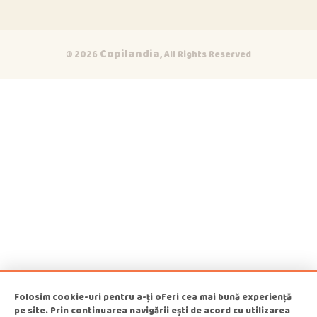
Copilandia
© 2026
, All Rights Reserved
Opi & Dia
O
D
Online acum
Bună!
acum
Folosim cookie-uri pentru a-ți oferi cea mai bună experiență
pe site. Prin continuarea navigării ești de acord cu utilizarea
1