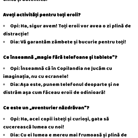
Aveți activități pentru toți eroii?
Opi: Ha, sigur avem! Toți eroii vor avea o zi plină de
distracție!
Dia: Vă garantăm zâmbete și bucurie pentru toți!
Ce înseamnă „magie fără telefoane și tablete”?
Opi: Înseamnă că în Copilandia ne jucăm cu
imaginația, nu cu ecranele!
Dia: Așa este, punem telefonul deoparte și ne
distrăm așa cum făceau eroii de odinioară!
Ce este un „aventurier năzdrăvan”?
Opi: Ha, acei copii isteți și curioși, gata să
cucerească lumea cu noi!
Dia: Cu ei lumea e mereu mai frumoasă și plină de