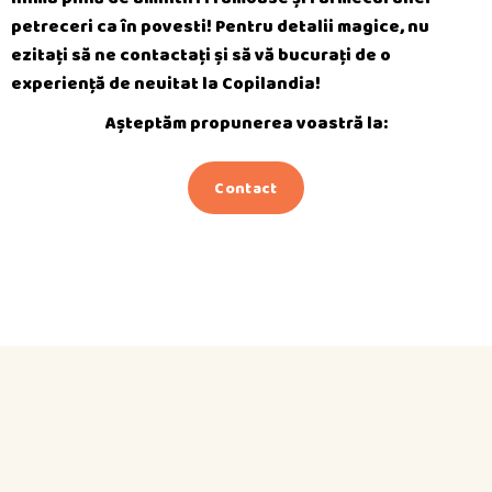
petreceri ca în povesti! Pentru detalii magice, nu
ezitați să ne contactați și să vă bucurați de o
experiență de neuitat la Copilandia!
Așteptăm propunerea voastră la:
Contact