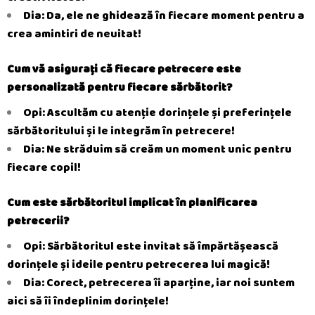
Dia: Da, ele ne ghidează în fiecare moment pentru a
crea amintiri de neuitat!
Cum vă asigurați că fiecare petrecere este
personalizată pentru fiecare sărbătorit?
Opi: Ascultăm cu atenție dorințele și preferințele
sărbătoritului și le integrăm în petrecere!
Dia: Ne străduim să creăm un moment unic pentru
fiecare copil!
Cum este sărbătoritul implicat în planificarea
petrecerii?
Opi: Sărbătoritul este invitat să împărtășească
dorințele și ideile pentru petrecerea lui
magică!
Dia: Corect, petrecerea îi aparține, iar noi suntem
aici să îi îndeplinim dorințele!