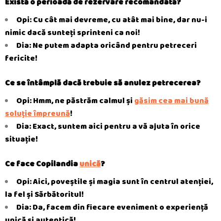
Există o perioadă de rezervare recomandată?
Opi: Cu cât mai devreme, cu atât mai bine, dar nu-i
nimic dacă sunteți sprinteni ca noi!
Dia: Ne putem adapta oricând pentru petreceri
fericite!
Ce se întâmplă dacă trebuie să anulez petrecerea?
Opi: Hmm, ne păstrăm calmul și
găsim cea mai bună
soluție împreună
!
Dia: Exact, suntem aici pentru a vă ajuta în orice
situație!
Ce face Copilandia
unică
?
Opi: Aici, poveștile și magia sunt în centrul atenției,
la fel și Sărbătoritul!
Dia: Da, facem din fiecare eveniment o experiență
unică și autentică!