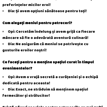
preferințelor micilor eroi!
Dia: Și avem opțiuni sănătoase pentru toți!
Cum alegeți meniul pentru petreceri?
Opi: Cercetăm îndelung și avem grijă ca fiecare
mâncare să fie o adevărată aventură
culinară!
Dia: Ne asigurăm că meniul se potrivește cu
gusturile eroilor noștri!
Ce faceți pentru a menține spațiul curat în timpul
evenimentelor?
Opi: Avem o vrajă secretă a curățeniei și o echipă
dedicată pentru aceasta!
Dia: Exact, ne străduim să menținem spațiul
fermecător și strălucitor!