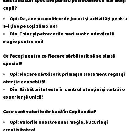
Există măsuri speciale pentru petrecerile cu mai mulți
copii?
Opi: Da, avem o mulțime de jocuri și activități pentru
a-i ține pe toți zâmbind!
Dia: Chiar și petrecerile mari sunt o adevărată
magie pentru noi!
Ce faceți pentru ca fiecare sărbătorit să se simtă
special?
Opi: Fiecare sărbătorit primește tratament regal și
atenție deosebită!
Dia: Sărbătoritul este în centrul atenției și va trăi o
experiență unică!
Care sunt valorile de bază în Copilandia?
Opi: Valorile noastre sunt magia, bucuria și
creativitatea!