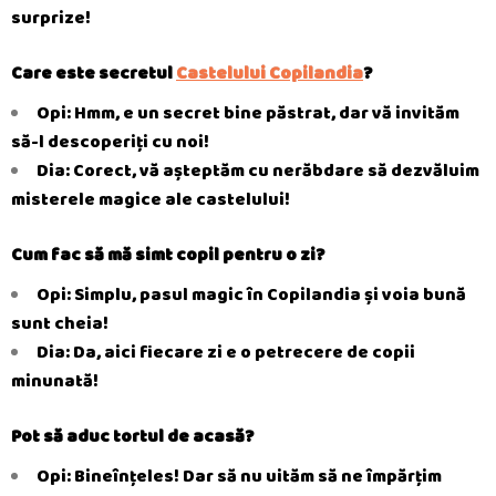
surprize!
Care este secretul
Castelului Copilandia
?
Opi: Hmm, e un secret bine păstrat, dar vă invităm
să-l descoperiți cu noi!
Dia: Corect, vă așteptăm cu nerăbdare să dezvăluim
misterele magice ale castelului!
Cum fac să mă simt copil pentru o zi?
Opi: Simplu, pasul magic în Copilandia și voia bună
sunt cheia!
Dia: Da, aici fiecare zi e o petrecere de copii
minunată!
Pot să aduc tortul de acasă?
Opi: Bineînțeles! Dar să nu uităm să ne împărțim