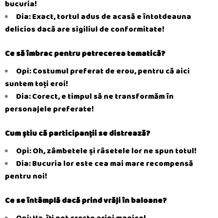
bucuria!
Dia: Exact, tortul adus de acasă e întotdeauna
delicios dacă are sigiliul de conformitate!
Ce să îmbrac pentru petrecerea tematică?
Opi: Costumul preferat de erou, pentru că aici
suntem toți eroi!
Dia: Corect, e timpul să ne transformăm în
personajele preferate!
Cum știu că participanții se distrează?
Opi: Oh, zâmbetele și râsetele lor ne spun totul!
Dia: Bucuria lor este cea mai mare recompensă
pentru noi!
Ce se întâmplă dacă prind vrăji în baloane?
Opi: Ha, îți pot crește aripi magice!