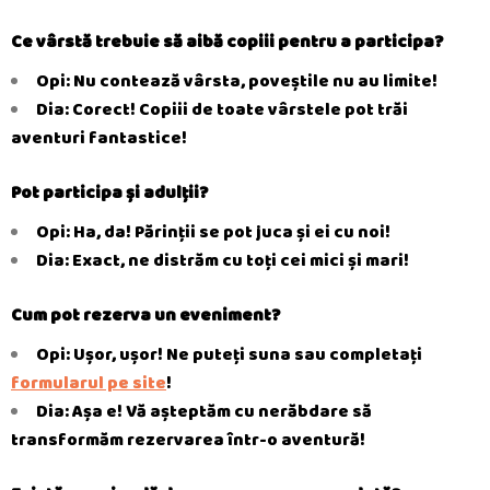
Ce vârstă trebuie să aibă copiii pentru a participa?
Opi: Nu contează vârsta, poveștile nu au limite!
Dia: Corect! Copiii de toate vârstele pot trăi
aventuri fantastice!
Pot participa și adulții?
Opi: Ha, da! Părinții se pot juca și ei cu noi!
Dia: Exact, ne distrăm cu toți cei mici și mari!
Cum pot rezerva un eveniment?
Opi: Ușor, ușor! Ne puteți suna sau completați
formularul pe site
!
Dia: Așa e! Vă așteptăm cu nerăbdare să
transformăm rezervarea într-o aventură!