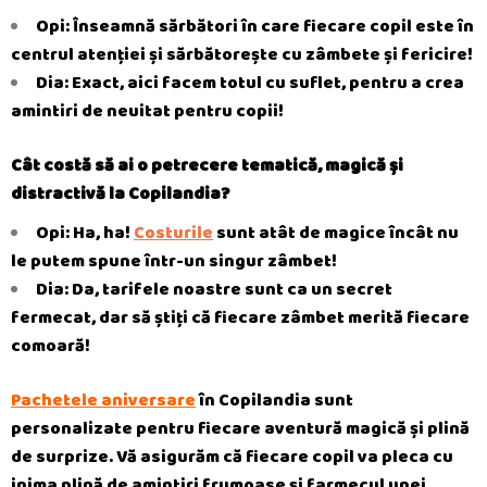
Opi: Înseamnă sărbători în care fiecare copil este în
centrul atenției și sărbătorește cu
zâmbete și fericire!
Dia: Exact, aici facem totul cu suflet, pentru a crea
amintiri de neuitat pentru copii!
Cât costă să ai o petrecere tematică, magică și
distractivă la Copilandia?
Opi: Ha, ha!
Costurile
sunt atât de magice încât nu
le putem spune într-un singur zâmbet!
Dia: Da, tarifele noastre sunt ca un secret
fermecat, dar să știți că fiecare zâmbet merită fiecare
comoară!
Pachetele aniversare
în Copilandia sunt
personalizate pentru fiecare aventură magică și plină
de surprize. Vă asigurăm că fiecare copil va pleca cu
inima plină de amintiri frumoase și farmecul unei