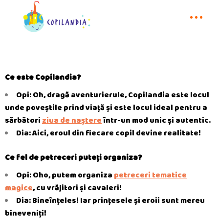
Ce este Copilandia?
Opi: Oh, dragă aventurierule, Copilandia este locul
unde poveștile prind viață și este locul ideal pentru a
sărbători
ziua de naștere
într-un mod unic și autentic.
Dia: Aici, eroul din fiecare copil devine realitate!
Ce fel de petreceri puteți organiza?
Opi: Oho, putem organiza
petreceri tematice
magice
, cu vrăjitori și cavaleri!
Dia: Bineînțeles! Iar prințesele și eroii sunt mereu
bineveniți!