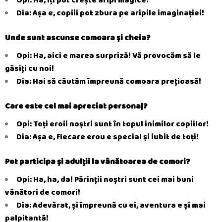
Dia: Așa e, copiii pot zbura pe aripile imaginației!
Unde sunt ascunse comoara și cheia?
Opi: Ha, aici e marea surpriză! Vă provocăm să le
găsiți cu noi!
Dia: Hai să căutăm împreună comoara prețioasă!
Care este cel mai apreciat personaj?
Opi: Toți eroii noștri sunt în topul inimilor copiilor!
Dia: Așa e, fiecare erou e special și iubit de toți!
Pot participa și adulții la vânătoarea de comori?
Opi: Ha, ha, da! Părinții noștri sunt cei mai buni
vânători de comori!
Dia: Adevărat, și împreună cu ei, aventura e și mai
palpitantă!