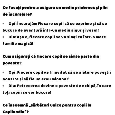
Ce faceți pentru a asigura un mediu prietenos și plin
de încurajare?
Opi: Încurajăm fiecare copil să se exprime și să se
bucure de aventură într-un mediu
sigur și vesel!
Dia: Așa e, fiecare copil se va simți ca într-o mare
familie magică!
Cum asigurați că fiecare copil se simte parte din
poveste?
Opi: Fiecare copil va fi invitat să se alăture poveștii
noastre și să fie un erou minunat!
Dia: Petrecerea devine o poveste de echipă, în care
toți copiii se vor bucura!
Ce înseamnă „sărbători unice pentru copii la
Copilandia”?