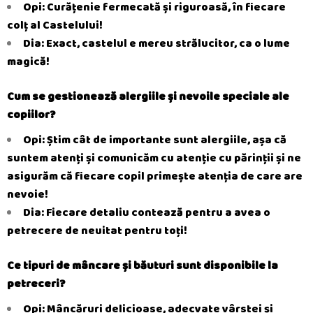
Opi: Curățenie fermecată și riguroasă, în fiecare
colț al Castelului!
Dia: Exact, castelul e mereu strălucitor, ca o lume
magică!
Cum se gestionează alergiile și nevoile speciale ale
copiilor?
Opi: Știm cât de importante sunt alergiile, așa că
suntem atenți și comunicăm cu atenție cu părinții și ne
asigurăm că fiecare copil primește atenția de
care are
nevoie!
Dia: Fiecare detaliu contează pentru a avea o
petrecere de neuitat pentru toți!
Ce tipuri de mâncare și băuturi sunt disponibile la
petreceri?
Opi: Mâncăruri delicioase, adecvate vârstei și