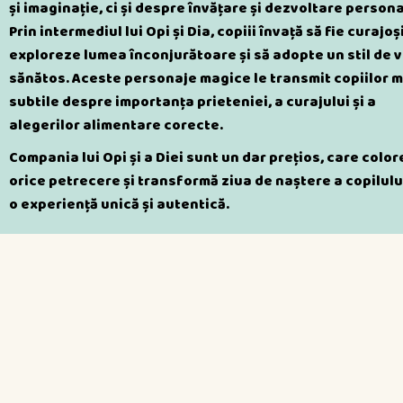
și imaginație, ci și despre învățare și dezvoltare persona
Prin intermediul lui Opi și Dia, copiii învață să fie curajoși
exploreze lumea înconjurătoare și să adopte un stil de v
sănătos. Aceste personaje magice le transmit copiilor 
subtile despre importanța prieteniei, a curajului și a
alegerilor alimentare corecte.
Compania lui Opi și a Diei sunt un dar prețios, care colo
orice petrecere și transformă ziua de naștere a copilului
o experiență unică și autentică.