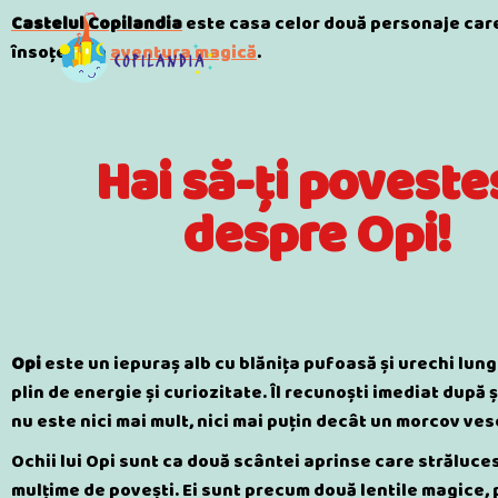
Castelul Copilandia
este casa celor două personaje care n
însoțesc în
aventura magică
.
Hai să-ți poveste
despre Opi!
Opi
este un iepuraș alb cu blănița pufoasă și urechi lungi
plin de energie și curiozitate. Îl recunoști imediat după 
nu este nici mai mult, nici mai puțin decât un morcov ves
Ochii lui Opi sunt ca două scântei aprinse care strălucesc
mulțime de povești. Ei sunt precum două lentile magice, 