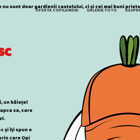
u sunt doar gardienii castelului, ci și cei mai buni prieten
OFERTA COPILANDIA
GALERIE FOTO
DESPR
sc
, un băiețel
șapca sa, care
el.
 și îți spun o
prin care Opi