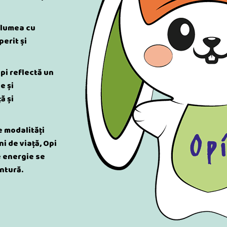
 lumea cu
erit și
pi reflectă un
e și
ă și
e modalități
ni de viață, Opi
e energie se
ntură.