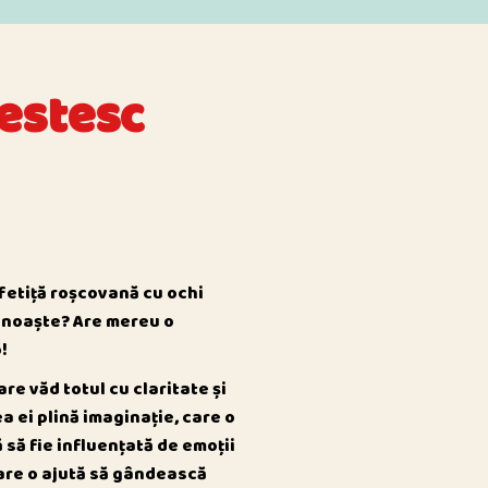
vestesc
 fetiță roșcovană cu ochi
cunoaște? Are mereu o
!
care văd totul cu claritate și
a ei plină imaginație, care o
 să fie influențată de emoții
 care o ajută să gândească