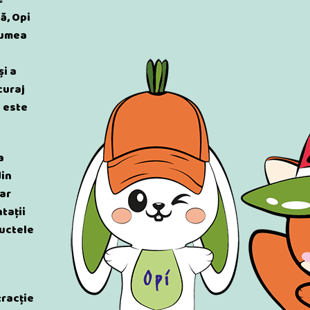
ă, Opi
 lumea
și a
 curaj
a este
a
din
oar
tații
ructele
tracție