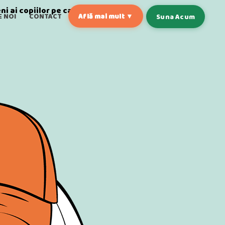
i ai copiilor pe care îi
E NOI
CONTACT
Află mai mult ▼
Suna Acum