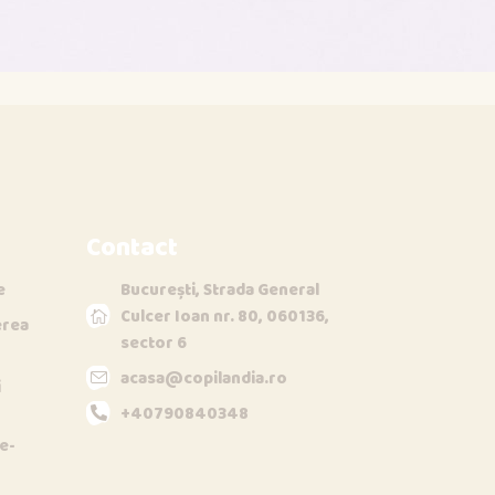
Contact
e
București, Strada General
Culcer Ioan nr. 80, 060136,
erea
sector 6
acasa@copilandia.ro
i
+40790840348
ie-