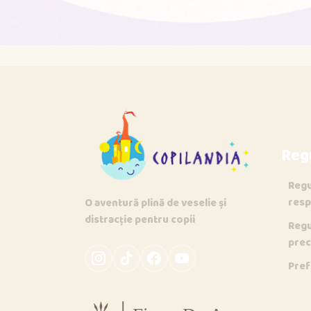
Reg
Regu
resp
O aventură plină de veselie și
distracție pentru copii
Regu
prec
Pref