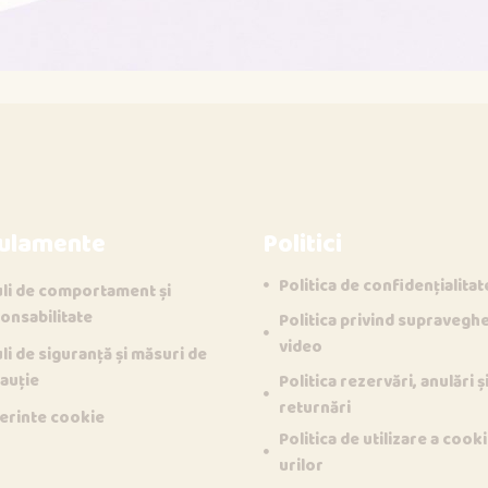
ulamente
Politici
Politica de confidențialitat
li de comportament și
onsabilitate
Politica privind supravegh
video
li de siguranță și măsuri de
auție
Politica rezervări, anulări ș
returnări
erinte cookie
Politica de utilizare a cook
urilor