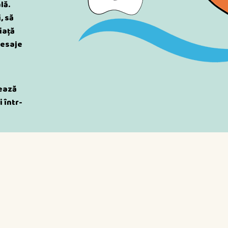
lă.
, să
iață
mesaje
rează
 într-