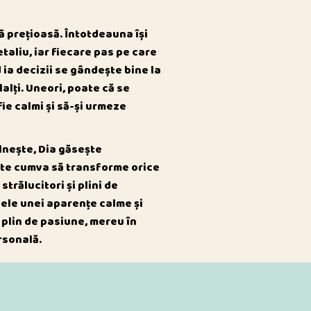
 prețioasă. Întotdeauna își
etaliu, iar fiecare pas pe care
d ia decizii se gândește bine la
lalți. Uneori, poate că se
 fie calmi și să-și urmeze
âlnește, Dia găsește
ște cumva să transforme orice
strălucitori și plini de
tele unei aparențe calme și
 plin de pasiune, mereu în
rsonală.