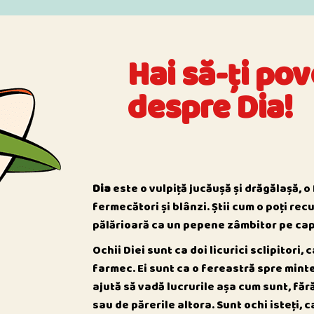
Hai să-ți po
despre Dia
!
Dia
este o vulpiță jucăușă și drăgălașă, o
fermecători și blânzi. Știi cum o poți re
pălărioară ca un pepene zâmbitor pe cap
Ochii Diei sunt ca doi licurici sclipitori, 
farmec. Ei sunt ca o fereastră spre minte
ajută să vadă lucrurile așa cum sunt, fără
sau de părerile altora. Sunt ochi isteți,