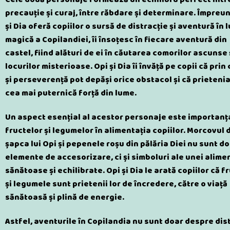
precauție și curaj, între răbdare și determinare. Împreun
și Dia oferă copiilor o sursă de distracție și aventură în
magică a Copilandiei, îi însoțesc în fiecare aventură din
castel, fiind alături de ei în căutarea comorilor ascunse 
locurilor misterioase. Opi și Dia îi învăță pe copii că prin
și perseverență pot depăși orice obstacol și că prieteni
cea mai puternică forță din lume.
Un aspect esențial al acestor personaje este importanț
fructelor și legumelor în alimentația copiilor. Morcovul 
șapca lui Opi și pepenele roșu din pălăria Diei nu sunt d
elemente de accesorizare, ci și simboluri ale unei alimen
sănătoase și echilibrate. Opi și Dia le arată copiilor că f
și legumele sunt prietenii lor de încredere, către o viață
sănătoasă și plină de energie.
Astfel, aventurile în Copilandia nu sunt doar despre dis