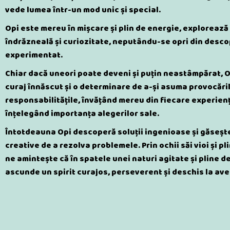
vede lumea într-un mod unic și special.
Opi este mereu în mișcare și plin de energie, explorează
îndrăzneală și curiozitate, neputându-se opri din descop
experimentat.
Chiar dacă uneori poate deveni și puțin neastâmpărat, O
curaj înnăscut și o determinare de a-și asuma provocăril
responsabilitățile, învățând mereu din fiecare experienț
înțelegând importanța alegerilor sale.
Întotdeauna Opi descoperă soluții ingenioase și găseșt
creative de a rezolva problemele. Prin ochii săi vioi și pli
ne amintește că în spatele unei naturi agitate și pline d
ascunde un spirit curajos, perseverent și deschis la ave