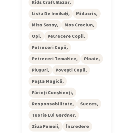
Kids Craft Bazar
Lista De Invitați
Midacris
Miss Sassy
Mos Craciun
Opi
Petrecere Copii
Petreceri Copii
Petreceri Tematice
Ploaie
Plușuri
Povești Copii
Poșta Magică
Părinți Conștienți
Responsabilitate
Succes
Teoria Lui Gardner
Ziua Femeii
Încredere