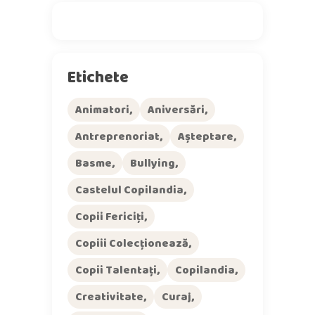
Etichete
Animatori
Aniversări
Antreprenoriat
Așteptare
Basme
Bullying
Castelul Copilandia
Copii Fericiți
Copiii Colecționează
Copii Talentați
Copilandia
Creativitate
Curaj