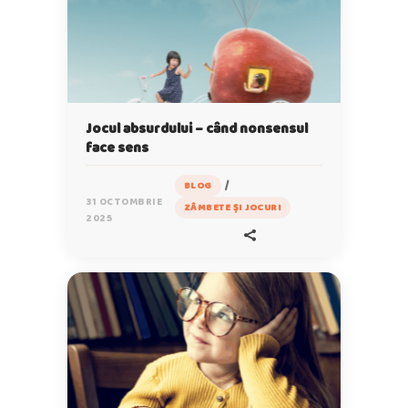
Jocul absurdului – când nonsensul
face sens
/
BLOG
31 OCTOMBRIE
ZÂMBETE ȘI JOCURI
2025