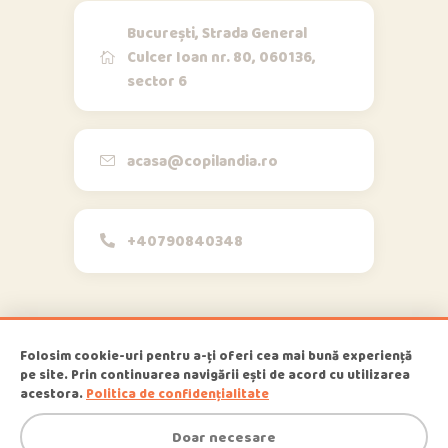
București, Strada General
Culcer Ioan nr. 80, 060136,
sector 6
Opi & Dia
O
D
Online acum
Bună!
acasa@copilandia.ro
+40790840348
acum
Folosim cookie-uri pentru a-ți oferi cea mai bună experiență
pe site. Prin continuarea navigării ești de acord cu utilizarea
1
Copilandia
© 2026
, All Rights
acestora.
Politica de confidențialitate
Reserved
Doar necesare