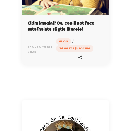
Citim imagini? Da, copiii pot face
asta înainte să știe literele!
/
BLOG
17 OCTOMBRIE
ZÂMBETE ȘI JOCURI
2025