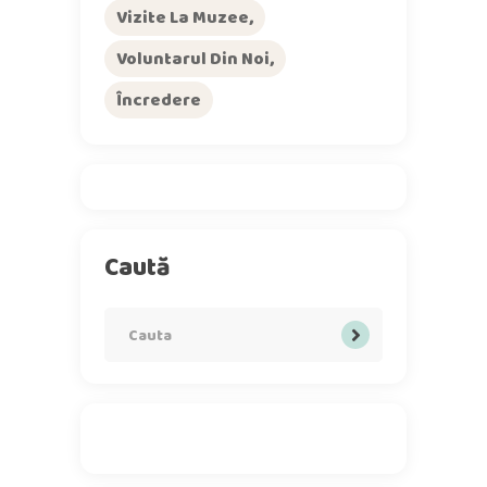
Vizite La Muzee
Voluntarul Din Noi
Încredere
Caută
Search
for: