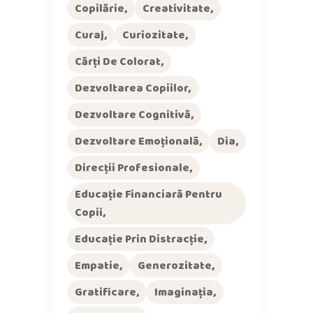
Copilărie
Creativitate
Curaj
Curiozitate
Cărți De Colorat
Dezvoltarea Copiilor
Dezvoltare Cognitivă
Dezvoltare Emoțională
Dia
Direcții Profesionale
Educație Financiară Pentru
Copii
Educație Prin Distracție
Empatie
Generozitate
Gratificare
Imaginația