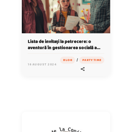
Lista de invitați la petrecere: o
aventură în gestionarea socială a
haosului!
/
BLOG
PARTY TIME
16 AUGUST 2024