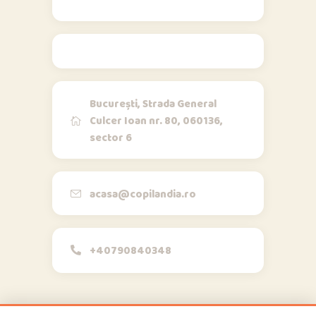
Contact
București, Strada General
Culcer Ioan nr. 80, 060136,
sector 6
Opi & Dia
O
D
Online acum
Bună!
acasa@copilandia.ro
+40790840348
acum