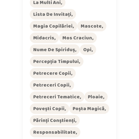
La Multi Ani
Lista De Invitați
Magia Copilăriei
Mascote
Midacris
Mos Craciun
Nume De Spiriduș
Opi
Percepția Timpului
Petrecere Copii
Petreceri Copii
Petreceri Tematice
Ploaie
Povești Copii
Poșta Magică
Părinți Conștienți
Responsabilitate