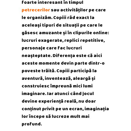
foarte interesant în timpul
petrecerilor
sau activităților pe care
le organizăm. Copiii râd exact la
aceleași tipuri de situații pe care le
găsesc amuzante și în clipurile online:
lucruri exagerate, replici repetitive,
personaje care fac lucruri
neașteptate. Diferența este că aici
aceste momente devin parte dintr-o
poveste trăită. Copiii participă la
aventură, inventează, aleargă și
construiesc împreună mici lumi
imaginare. Iar atunci când jocul
devine experiență reală, nu doar
conținut privit pe un ecran, imaginația
lor începe să lucreze mult mai
profund.