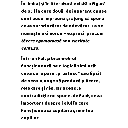
În limbaj și în literatură există o figură
de stil în care două idei aparent opuse
sunt puse împreună și ajung să spună
ceva surprinzător de adevărat. Ea se
numește oximoron – expresii precum
tăcere zgomotoasă
sau
claritate
confuză
.
Într-un fel, și brainrot-ul
funcționează pe o logică similară:
ceva care pare „prostesc” sau lipsit
de sens ajunge să producă plăcere,
relaxare și râs. Iar această
contradicție ne spune, de fapt, ceva
important despre felul în care
funcționează copilăria și mintea
copiilor.