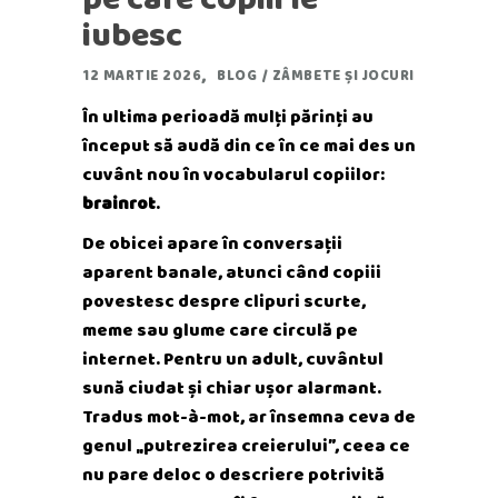
iubesc
12 MARTIE 2026
BLOG
/
ZÂMBETE ȘI JOCURI
În ultima perioadă mulți părinți au
început să audă din ce în ce mai des un
cuvânt nou în vocabularul copiilor:
brainrot
.
De obicei apare în conversații
aparent banale, atunci când copiii
povestesc despre clipuri scurte,
meme sau glume care circulă pe
internet. Pentru un adult, cuvântul
sună ciudat și chiar ușor alarmant.
Tradus mot-à-mot, ar însemna ceva de
genul „putrezirea creierului”, ceea ce
nu pare deloc o descriere potrivită