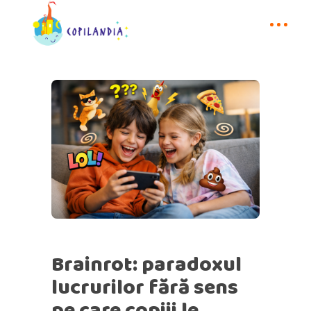
Brainrot: paradoxul
lucrurilor fără sens
pe care copiii le