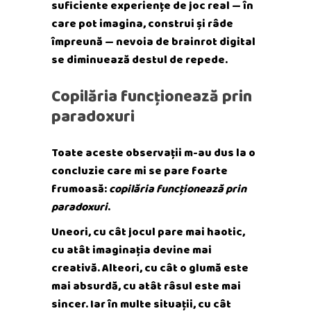
suficiente experiențe de joc real — în
care pot imagina, construi și râde
împreună — nevoia de brainrot digital
se diminuează destul de repede.
Copilăria funcționează prin
paradoxuri
Toate aceste observații m-au dus la o
concluzie care mi se pare foarte
frumoasă:
copilăria funcționează prin
paradoxuri
.
Uneori, cu cât jocul pare mai haotic,
cu atât imaginația devine mai
creativă. Alteori, cu cât o glumă este
mai absurdă, cu atât râsul este mai
sincer. Iar în multe situații, cu cât