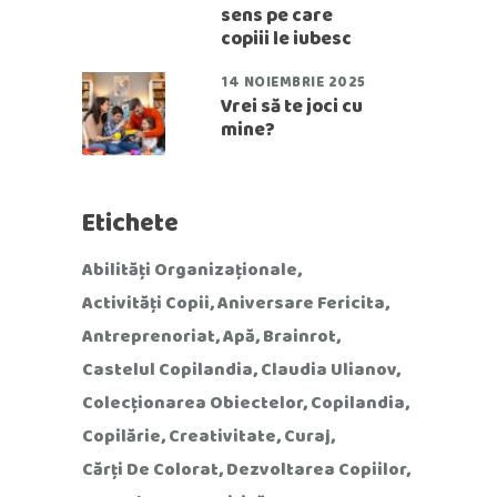
sens pe care
copiii le iubesc
14 NOIEMBRIE 2025
Vrei să te joci cu
mine?
Etichete
Abilități Organizaționale
Activități Copii
Aniversare Fericita
Antreprenoriat
Apă
Brainrot
Castelul Copilandia
Claudia Ulianov
Colecționarea Obiectelor
Copilandia
Copilărie
Creativitate
Curaj
Cărți De Colorat
Dezvoltarea Copiilor