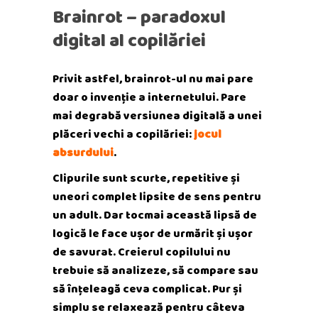
Brainrot – paradoxul
digital al copilăriei
Privit astfel, brainrot-ul nu mai pare
doar o invenție a internetului. Pare
mai degrabă versiunea digitală a unei
plăceri vechi a copilăriei:
jocul
absurdului
.
Clipurile sunt scurte, repetitive și
uneori complet lipsite de sens pentru
un adult. Dar tocmai această lipsă de
logică le face ușor de urmărit și ușor
de savurat. Creierul copilului nu
trebuie să analizeze, să compare sau
să înțeleagă ceva complicat. Pur și
simplu se relaxează pentru câteva