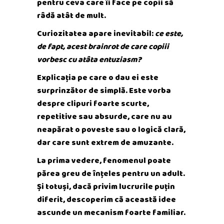
pentru ceva care îi face pe copii să
râdă atât de mult.
Curiozitatea apare inevitabil:
ce este,
de fapt, acest brainrot de care copiii
vorbesc cu atâta entuziasm?
Explicația pe care o dau ei este
surprinzător de simplă. Este vorba
despre clipuri foarte scurte,
repetitive sau absurde, care nu au
neapărat o poveste sau o logică clară,
dar care sunt extrem de amuzante.
La prima vedere, fenomenul poate
părea greu de înțeles pentru un adult.
Și totuși, dacă privim lucrurile puțin
diferit, descoperim că această idee
ascunde un mecanism foarte familiar.