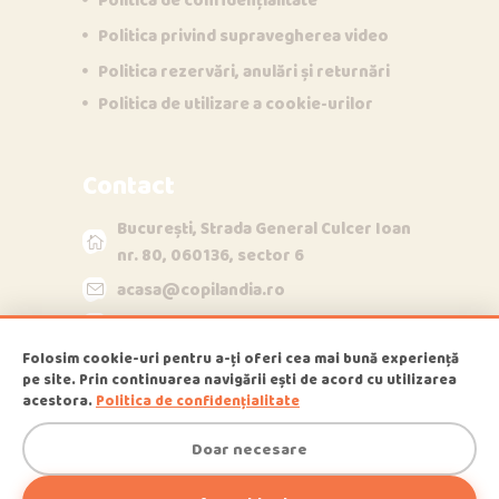
Politica privind supravegherea video
Opi & Dia
Politica rezervări, anulări și returnări
O
D
Online acum
Politica de utilizare a cookie-urilor
Bună!
Contact
București, Strada General Culcer Ioan
nr. 80, 060136, sector 6
acasa@copilandia.ro
acum
+40790840348
Folosim cookie-uri pentru a-ți oferi cea mai bună experiență
pe site. Prin continuarea navigării ești de acord cu utilizarea
1
acestora.
Politica de confidențialitate
Copilandia
© 2026
, All Rights Reserved
Doar necesare