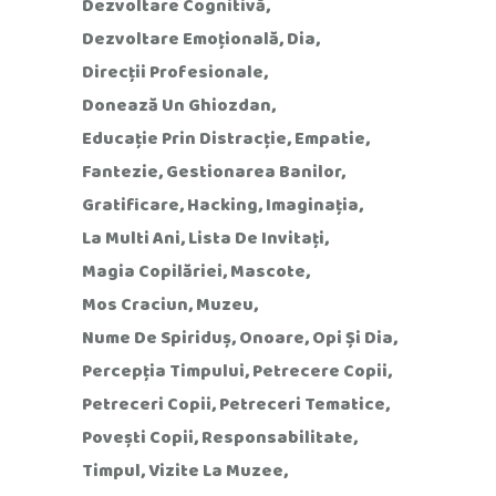
Dezvoltare Cognitivă
Dezvoltare Emoțională
Dia
Direcții Profesionale
Donează Un Ghiozdan
Educație Prin Distracție
Empatie
Fantezie
Gestionarea Banilor
Gratificare
Hacking
Imaginația
La Multi Ani
Lista De Invitați
Magia Copilăriei
Mascote
Mos Craciun
Muzeu
Nume De Spiriduș
Onoare
Opi Și Dia
Percepția Timpului
Petrecere Copii
Petreceri Copii
Petreceri Tematice
Povești Copii
Responsabilitate
Timpul
Vizite La Muzee