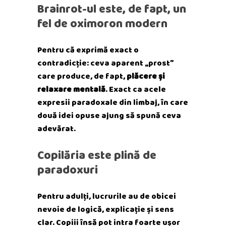
Brainrot-ul este, de fapt, un
fel de oximoron modern
Pentru că exprimă exact o
contradicție: ceva aparent „prost”
care produce, de fapt,
plăcere și
relaxare mentală
. Exact ca acele
expresii paradoxale din limbaj, în care
două idei opuse ajung să spună ceva
adevărat.
Copilăria este plină de
paradoxuri
Pentru adulți, lucrurile au de obicei
nevoie de logică, explicație și sens
clar. Copiii însă pot intra foarte ușor