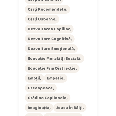
Cărți Recomandate
Cărți Usborne
Dezvoltarea Copiilor
Dezvoltare Cognitivă
Dezvoltare Emoțională
Educație Morală Și Socială
Educație Prin Distracție
Emoții
Empatie
Greenpeace
Grădina Copilandia
Imaginația
Joaca În Bălți