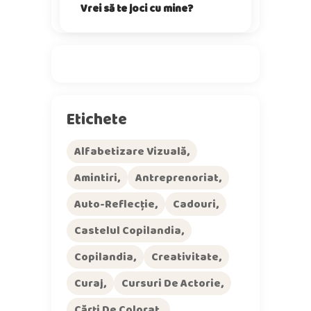
Vrei să te joci cu mine?
Etichete
Alfabetizare Vizuală
Amintiri
Antreprenoriat
Auto-Reflecție
Cadouri
Castelul Copilandia
Copilandia
Creativitate
Curaj
Cursuri De Actorie
Cărți De Colorat