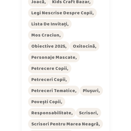
Joacă
Kids Craft Bazar
Legi Nescrise Despre Copii
Lista De Invitați
Mos Craciun
Obiective 2025
Oxitocină
Personaje Mascate
Petrecere Copii
Petreceri Copii
Petreceri Tematice
Plușuri
Povești Copii
Responsabilitate
Scrisori
Scrisori Pentru Marea Neagră