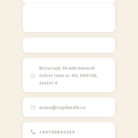
Contact
București, Strada General
Culcer Ioan nr. 80, 060136,
sector 6
Opi & Dia
O
D
Online acum
Bună!
acasa@copilandia.ro
+40790840348