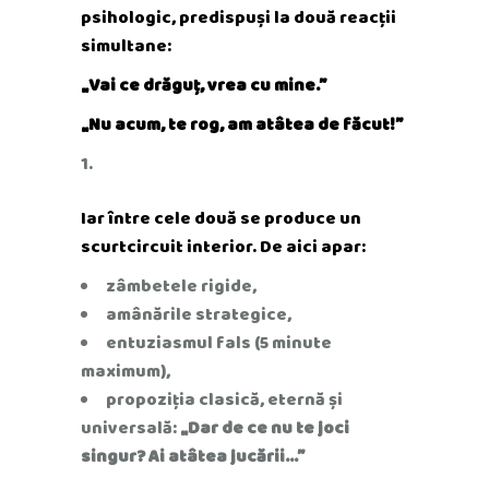
psihologic, predispuși la două reacții
simultane:
„Vai ce drăguț, vrea cu mine.”
„Nu acum, te rog, am atâtea de făcut!”
Iar între cele două se produce un
scurtcircuit interior. De aici apar:
zâmbetele rigide,
amânările strategice,
entuziasmul fals (5 minute
maximum),
propoziția clasică, eternă și
universală:
„Dar de ce nu te joci
singur? Ai atâtea jucării…”