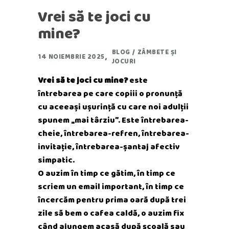
Vrei să te joci cu
mine?
BLOG
/
ZÂMBETE ȘI
14 NOIEMBRIE 2025
JOCURI
Vrei să te joci cu mine?
este
întrebarea pe care copiii o pronunță
cu aceeași ușurință cu care noi adulții
spunem „mai târziu”. Este întrebarea-
cheie, întrebarea-refren, întrebarea-
invitație, întrebarea-șantaj afectiv
simpatic.
O auzim în timp ce gătim, în timp ce
scriem un email important, în timp ce
încercăm pentru prima oară după trei
zile să bem o cafea caldă, o auzim fix
când ajungem acasă după școală sau