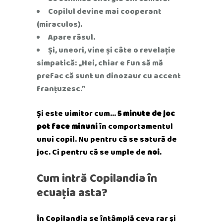
Copilul devine mai cooperant
(miraculos).
Apare râsul.
Și, uneori, vine și câte o revelație
simpatică: „Hei, chiar e fun să mă
prefac că sunt un dinozaur cu accent
franțuzesc.”
Și este uimitor cum…
5 minute de joc
pot face minuni
în comportamentul
unui copil. Nu pentru că se satură de
joc. Ci pentru că se umple de
noi
.
Cum intră Copilandia în
ecuația asta?
În Copilandia se întâmplă ceva rar și