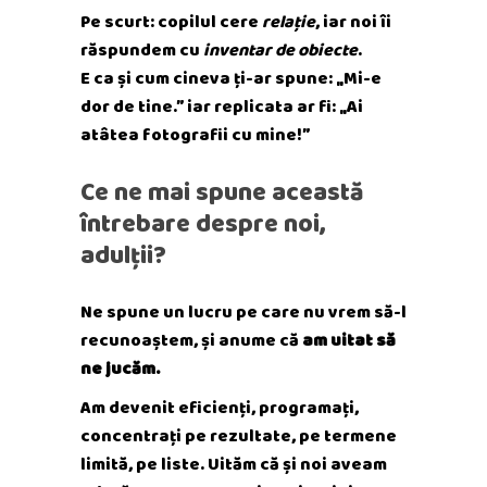
Pe scurt: copilul cere
relație
, iar noi îi
răspundem cu
inventar de obiecte
.
E ca și cum cineva ți-ar spune: „Mi-e
dor de tine.” iar replicata ar fi: „Ai
atâtea fotografii cu mine!”
Ce ne mai spune această
întrebare despre noi,
adulții?
Ne spune un lucru pe care nu vrem să-l
recunoaștem, și anume că
am uitat să
ne jucăm.
Am devenit eficienți, programați,
concentrați pe rezultate, pe termene
limită, pe liste. Uităm că și noi aveam