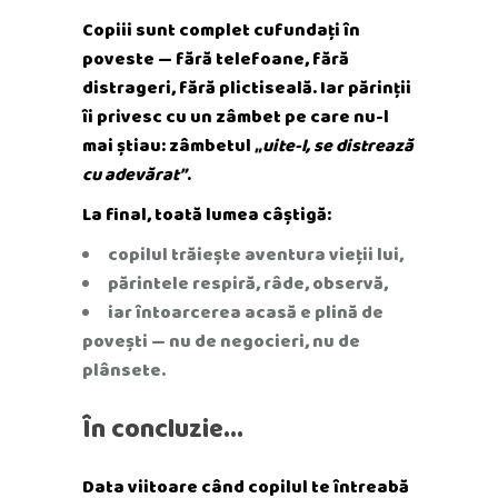
Copiii sunt complet cufundați în
poveste — fără telefoane, fără
distrageri, fără plictiseală. Iar părinții
îi privesc cu un zâmbet pe care nu-l
mai știau: zâmbetul
„uite-l, se distrează
cu adevărat”
.
La final, toată lumea câștigă:
copilul trăiește aventura vieții lui,
părintele respiră, râde, observă,
iar întoarcerea acasă e plină de
povești — nu de negocieri, nu de
plânsete.
În concluzie…
Data viitoare când copilul te întreabă