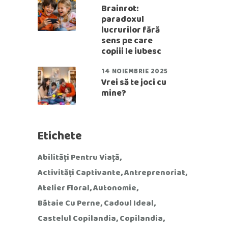
Brainrot:
paradoxul
lucrurilor fără
sens pe care
copiii le iubesc
14 NOIEMBRIE 2025
Vrei să te joci cu
mine?
Etichete
Abilități Pentru Viață
Activități Captivante
Antreprenoriat
Atelier Floral
Autonomie
Bătaie Cu Perne
Cadoul Ideal
Castelul Copilandia
Copilandia