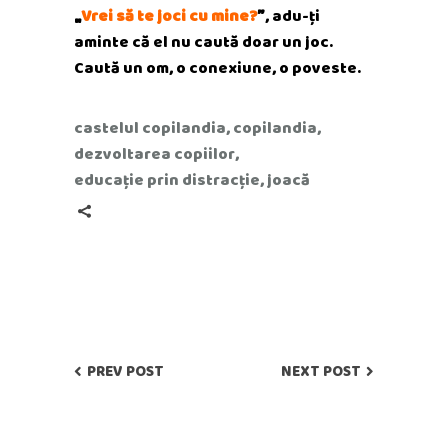
„
Vrei să te joci cu mine?
”
, adu-ți
aminte că el nu caută doar un joc.
Caută un om, o conexiune, o poveste.
castelul copilandia
,
copilandia
,
dezvoltarea copiilor
,
educație prin distracție
,
joacă
PREV POST
NEXT POST