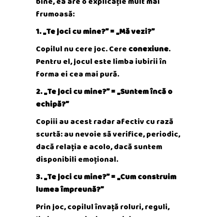
bine, ea are o explicație mult mai
frumoasă:
1. „Te joci cu mine?” = „Mă vezi?”
Copilul nu cere joc. Cere
conexiune
.
Pentru el, jocul este limba iubirii în
forma ei cea mai pură.
2. „Te joci cu mine?” = „Suntem încă o
echipă?”
Copiii au acest radar afectiv cu rază
scurtă: au nevoie să verifice, periodic,
dacă relația e acolo, dacă suntem
disponibili emoțional.
3. „Te joci cu mine?” = „Cum construim
lumea împreună?”
Prin joc, copilul învață roluri, reguli,