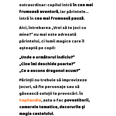
extraordinar: copilul intră
în cea mai
frumoasă aventură
, iar părintele…
intră în
cea mai frumoasă pauză
.
Aici, întrebarea „Vrei să te joci cu
mine?” nu mai este adresată
părintelui, ci lumii magice care îl
așteaptă pe copil:
„Unde e următorul indiciu?”
„Cine îmi deschide poarta?”
„Ce a ascuns dragonul acum?”
Părinții nu trebuie să improvizeze
jocuri, să fie personaje sau să
găsească soluții la provocări. În
Copilandia
, asta o fac
povestitorii,
camerele tematice, decorurile și
magia castelului
.