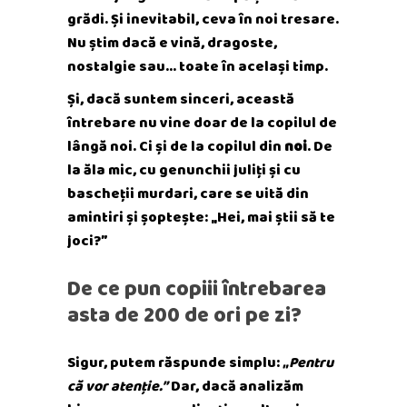
grădi. Și inevitabil, ceva în noi tresare.
Nu știm dacă e vină, dragoste,
nostalgie sau… toate în același timp.
Și, dacă suntem sinceri, această
întrebare nu vine doar de la copilul de
lângă noi. Ci și de la copilul din
noi
. De
la ăla mic, cu genunchii juliți și cu
bascheții murdari, care se uită din
amintiri și șoptește: „Hei, mai știi să te
joci?”
De ce pun copiii întrebarea
asta de 200 de ori pe zi?
Sigur, putem răspunde simplu:
„Pentru
că vor atenție.”
Dar, dacă analizăm