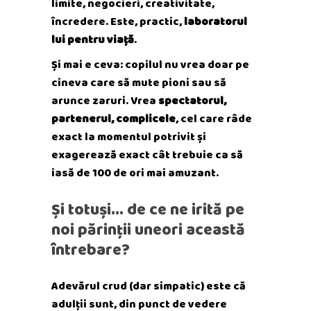
limite, negocieri, creativitate,
încredere. Este, practic,
laboratorul
lui pentru viață
.
Și mai e ceva: copilul nu vrea doar pe
cineva care să mute pioni sau să
arunce zaruri. Vrea
spectatorul,
partenerul, complicele
, cel care râde
exact la momentul potrivit și
exagerează exact cât trebuie ca să
iasă de 100 de ori mai amuzant.
Și totuși… de ce ne irită pe
noi părinții uneori această
întrebare?
Adevărul crud (dar simpatic) este că
adulții sunt, din punct de vedere