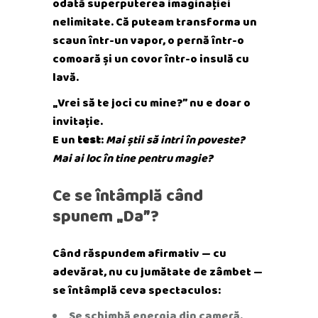
odată superputerea imaginației
nelimitate. Că puteam transforma un
scaun într-un vapor, o pernă într-o
comoară și un covor într-o insulă cu
lavă.
„Vrei să te joci cu mine?” nu e doar o
invitație.
E un
test
:
Mai știi să intri în poveste?
Mai ai loc în tine pentru magie?
Ce se întâmplă când
spunem „Da”?
Când răspundem afirmativ — cu
adevărat, nu cu jumătate de zâmbet —
se întâmplă ceva spectaculos:
Se schimbă energia din cameră.