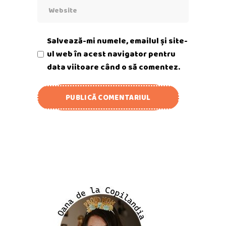
Salvează-mi numele, emailul și site-
ul web în acest navigator pentru
data viitoare când o să comentez.
PUBLICĂ COMENTARIUL