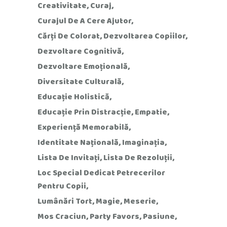
Creativitate
Curaj
Curajul De A Cere Ajutor
Cărți De Colorat
Dezvoltarea Copiilor
Dezvoltare Cognitivă
Dezvoltare Emoțională
Diversitate Culturală
Educație Holistică
Educație Prin Distracție
Empatie
Experiență Memorabilă
Identitate Națională
Imaginația
Lista De Invitați
Lista De Rezoluții
Loc Special Dedicat Petrecerilor
Pentru Copii
Lumânări Tort
Magie
Meserie
Mos Craciun
Party Favors
Pasiune