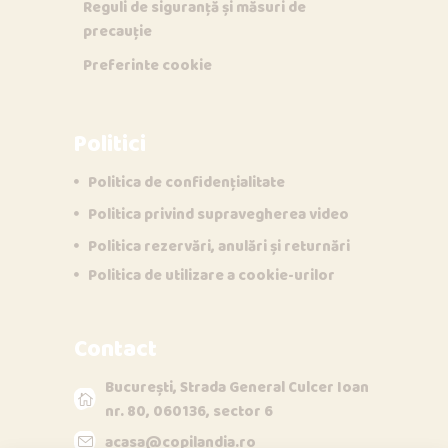
Reguli de siguranță și măsuri de
precauție
Preferinte cookie
Politici
Politica de confidențialitate
Politica privind supravegherea video
Opi & Dia
Politica rezervări, anulări și returnări
O
D
Online acum
Politica de utilizare a cookie-urilor
Bună!
Contact
București, Strada General Culcer Ioan
nr. 80, 060136, sector 6
acasa@copilandia.ro
acum