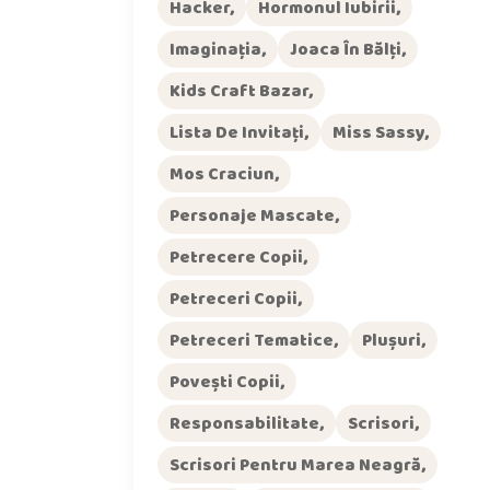
Hacker
Hormonul Iubirii
Imaginația
Joaca În Bălți
Kids Craft Bazar
Lista De Invitați
Miss Sassy
Mos Craciun
Personaje Mascate
Petrecere Copii
Petreceri Copii
Petreceri Tematice
Plușuri
Povești Copii
Responsabilitate
Scrisori
Scrisori Pentru Marea Neagră