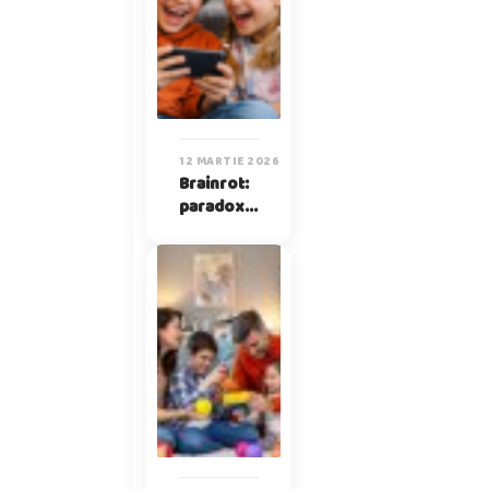
12 MARTIE 2026
Brainrot:
paradoxul
lucrurilor
fără sens
pe care
copiii le
iubesc