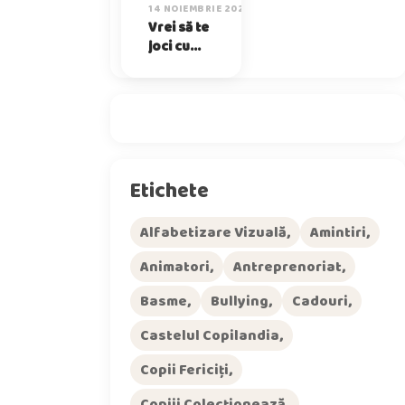
14 NOIEMBRIE 2025
Vrei să te
joci cu
mine?
Etichete
Alfabetizare Vizuală
Amintiri
Animatori
Antreprenoriat
Basme
Bullying
Cadouri
Castelul Copilandia
Copii Fericiți
Copiii Colecționează