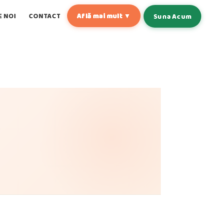
E NOI
CONTACT
Află mai mult ▼
Suna Acum