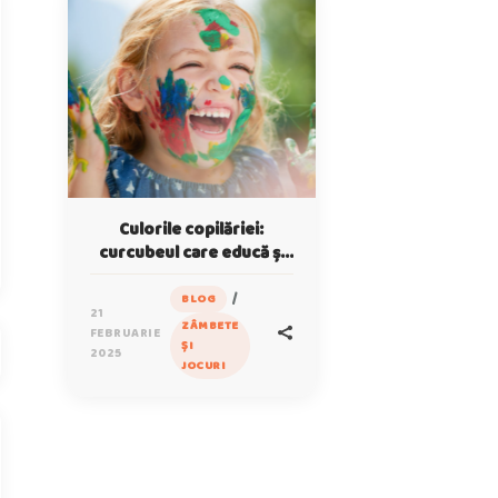
Culorile copilăriei:
curcubeul care educă și
distrează
/
BLOG
21
ZÂMBETE
FEBRUARIE
ȘI
2025
JOCURI