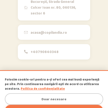
București, Strada General
Culcer Ioan nr. 80, 060136,
sector 6
Opi & Dia
O
D
Online acum
Bună!
acasa@copilandia.ro
+40790840348
acum
Folosim cookie-uri pentru a-ți oferi cea mai bună experiență
pe site. Prin continuarea navigării ești de acord cu utilizarea
1
Copilandia
© 2026
, All Rights
acestora.
Politica de confidențialitate
Reserved
Doar necesare