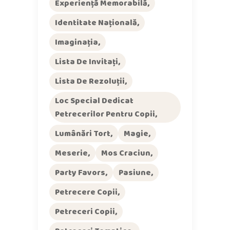
Experiență Memorabilă
Identitate Națională
Imaginația
Lista De Invitați
Lista De Rezoluții
Loc Special Dedicat
Petrecerilor Pentru Copii
Lumânări Tort
Magie
Meserie
Mos Craciun
Party Favors
Pasiune
Petrecere Copii
Petreceri Copii