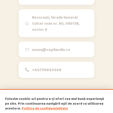
Contact
București, Strada General
Culcer Ioan nr. 80, 060136,
sector 6
Opi & Dia
O
D
Online acum
Bună!
acasa@copilandia.ro
+40790840348
acum
Folosim cookie-uri pentru a-ți oferi cea mai bună experiență
pe site. Prin continuarea navigării ești de acord cu utilizarea
1
Copilandia
© 2026
, All Rights
acestora.
Politica de confidențialitate