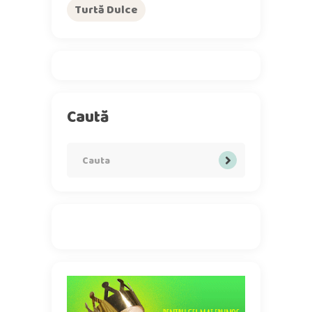
Turtă Dulce
Caută
Search
for: