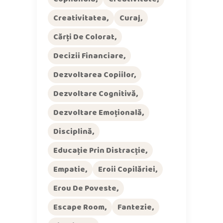
Creativitatea
Curaj
Cărți De Colorat
Decizii Financiare
Dezvoltarea Copiilor
Dezvoltare Cognitivă
Dezvoltare Emoțională
Disciplină
Educație Prin Distracție
Empatie
Eroii Copilăriei
Erou De Poveste
Escape Room
Fantezie