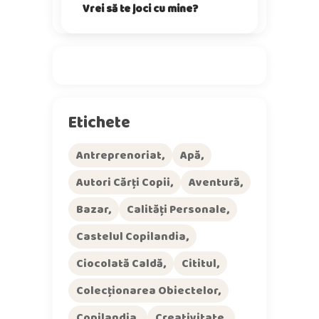
Vrei să te joci cu mine?
Etichete
Antreprenoriat
Apă
Autori Cărți Copii
Aventură
Bazar
Calități Personale
Castelul Copilandia
Ciocolată Caldă
Cititul
Colecționarea Obiectelor
Copilandia
Creativitate