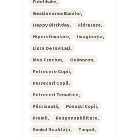
Fidelitate
Gestionarea Banilor
Happy Birthday
Hidratare
Hiperstimulare
Imaginația
Lista De Invitați
Mos Craciun
Oximoron
Petrecere Copii
Petreceri Copii
Petreceri Tematice
Plictiseală
Povești Copii
Premii
Responsabilitate
Simțul Realității
Timpul