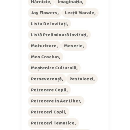
Hărnicie
Imaginația
Jay Flowers
Lecții Morale
Lista De Invitați
Listă Preliminară Invitați
Maturizare
Meserie
Mos Craciun
Moștenire Culturală
Perseverență
Pestalozzi
Petrecere Copii
Petrecere În Aer Liber
Petreceri Copii
Petreceri Tematice