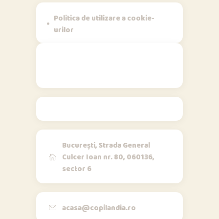
Politica de utilizare a cookie-
urilor
Contact
București, Strada General
Culcer Ioan nr. 80, 060136,
sector 6
Opi & Dia
O
D
Online acum
Bună!
acasa@copilandia.ro