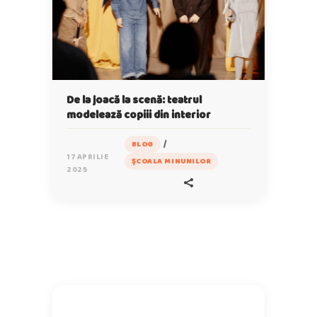
De la joacă la scenă: teatrul
modelează copiii din interior
/
BLOG
17 APRILIE
ȘCOALA MINUNILOR
2025