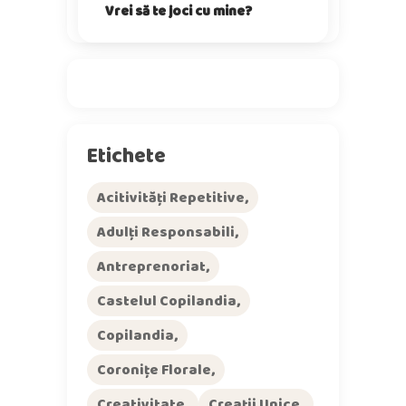
Vrei să te joci cu mine?
Etichete
Acitivități Repetitive
Adulți Responsabili
Antreprenoriat
Castelul Copilandia
Copilandia
Coronițe Florale
Creativitate
Creații Unice