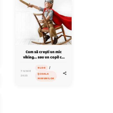
Cum să crești un mic
viking… sau un copil cu
virtuți nobile
/
BLOG
7 IUNIE
ȘCOALA
2025
MINUNILOR