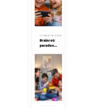
12 MARTIE 2026
Brainrot:
paradoxul
lucrurilor
fără sens
pe care
copiii le
iubesc