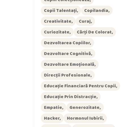
Copii Talentați
Copilandia
Creativitate
Curaj
Curiozitate
Cărți De Colorat
Dezvoltarea Copiilor
Dezvoltare Cognitivă
Dezvoltare Emoțională
Direcții Profesionale
Educație Financiară Pentru Copii
Educație Prin Distracție
Empatie
Generozitate
Hacker
Hormonul Iubirii