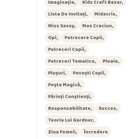
Imaginația
Kids Craft Bazar
Lista De Invitați
Midacris
Miss Sassy
Mos Craciun
Opi
Petrecere Copii
Petreceri Copii
Petreceri Tematice
Ploaie
Plușuri
Povești Copii
Poșta Magică
Părinți Conștienți
Responsabilitate
Succes
Teoria Lui Gardner
Ziua Femeii
Încredere