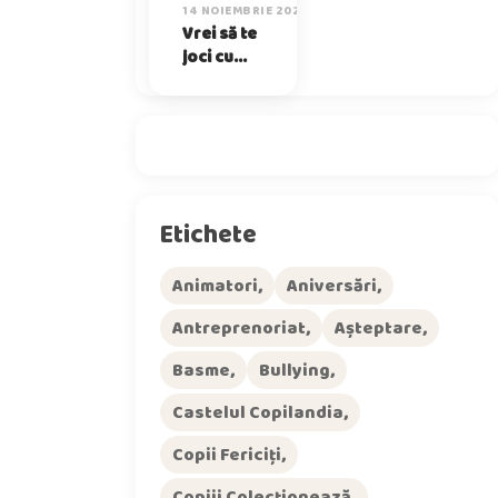
14 NOIEMBRIE 2025
Vrei să te
joci cu
mine?
Etichete
Animatori
Aniversări
Antreprenoriat
Așteptare
Basme
Bullying
Castelul Copilandia
Copii Fericiți
Copiii Colecționează