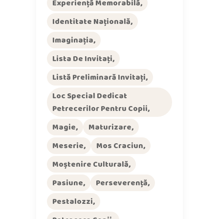
Experiență Memorabilă
Identitate Națională
Imaginația
Lista De Invitați
Listă Preliminară Invitați
Loc Special Dedicat
Petrecerilor Pentru Copii
Magie
Maturizare
Meserie
Mos Craciun
Moștenire Culturală
Pasiune
Perseverență
Pestalozzi