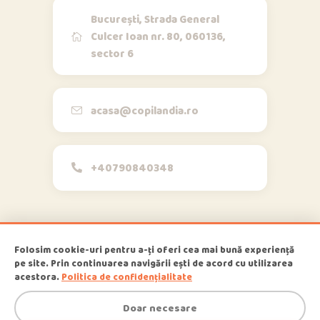
București, Strada General
Culcer Ioan nr. 80, 060136,
sector 6
Opi & Dia
O
D
Online acum
Bună!
acasa@copilandia.ro
+40790840348
acum
Folosim cookie-uri pentru a-ți oferi cea mai bună experiență
pe site. Prin continuarea navigării ești de acord cu utilizarea
1
Copilandia
© 2026
, All Rights
acestora.
Politica de confidențialitate
Reserved
Doar necesare