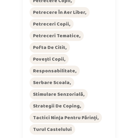
Petrecere Copii
Petrecere În Aer Liber
Petreceri Copii
Petreceri Tematice
Pofta De Citit
Povești Copii
Responsabilitate
Serbare Scoala
Stimulare Senzorială
Strategii De Coping
Tactici Ninja Pentru Părinți
Turul Castelului