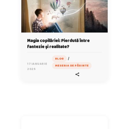
Magia copilăriei: Pierdută între
fantezie și realitate?
/
BLOG
17 IANUARIE
MESERIA DE PĂRINTE
2025