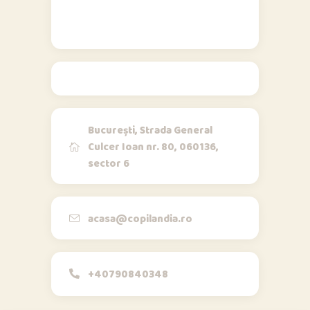
Contact
București, Strada General
Culcer Ioan nr. 80, 060136,
sector 6
Opi & Dia
O
D
Online acum
Bună!
acasa@copilandia.ro
+40790840348