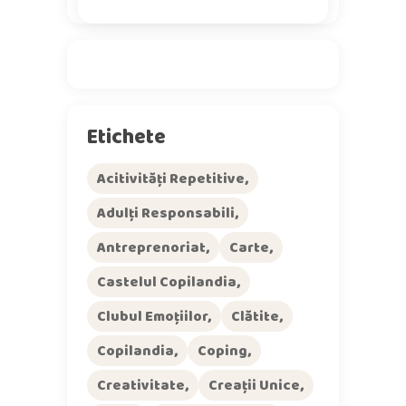
Etichete
Acitivități Repetitive
Adulți Responsabili
Antreprenoriat
Carte
Castelul Copilandia
Clubul Emoțiilor
Clătite
Copilandia
Coping
Creativitate
Creații Unice