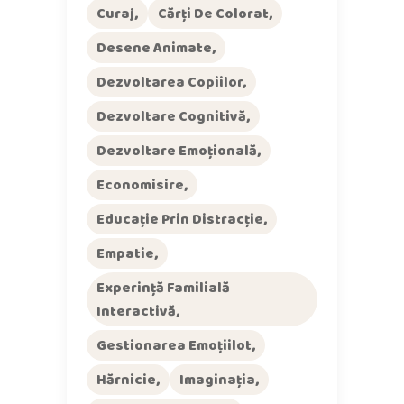
Curaj
Cărți De Colorat
Desene Animate
Dezvoltarea Copiilor
Dezvoltare Cognitivă
Dezvoltare Emoțională
Economisire
Educație Prin Distracție
Empatie
Experință Familială
Interactivă
Gestionarea Emoțiilot
Hărnicie
Imaginația