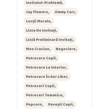
Invitatul-Problemă
Jay Flowers
Jimmy Carr
Lecții Morale
Lista De Invitați
Listă Preliminară Invitați
Mos Craciun
Negociere
Petrecere Copii
Petrecere La Interior
Petrecere În Aer Liber
Petreceri Copii
Petreceri Tematice
Popcorn
Povești Copii