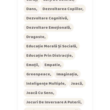
Dans
Dezvoltarea Copiilor
Dezvoltare Cognitivă
Dezvoltare Emoțională
Dragoste
Educație Morală Și Socială
Educație Prin Distracție
Emoții
Empatie
Greenpeace
Imaginația
Inteligențe Multiple
Joacă
Joacă Cu Sens
Jocuri De Inversare A Puterii