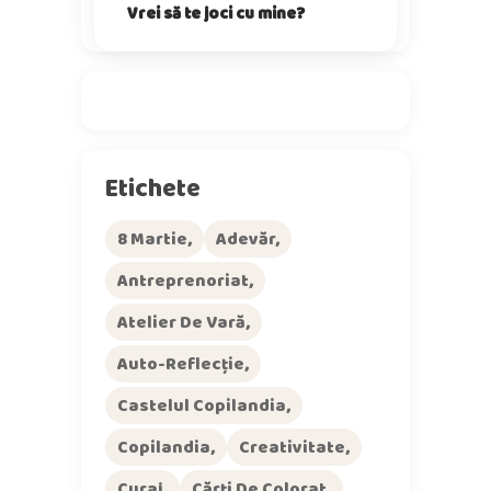
Vrei să te joci cu mine?
Etichete
8 Martie
Adevăr
Antreprenoriat
Atelier De Vară
Auto-Reflecție
Castelul Copilandia
Copilandia
Creativitate
Curaj
Cărți De Colorat