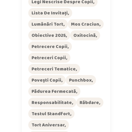
Legi Nescrise Despre Copii
Lista De Invitați
Lumânări Tort
Mos Craciun
Obiective 2025
Oxitocină
Petrecere Copii
Petreceri Copii
Petreceri Tematice
Povești Copii
Punchbox
Pădurea Fermecată
Responsabilitate
Răbdare
Testul Standfort
Tort Aniversar