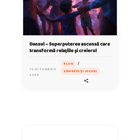
Dansul – Superputerea ascunsă care
transformă relațiile și creierul
/
BLOG
10 OCTOMBRIE
ZÂMBETE ȘI JOCURI
2024