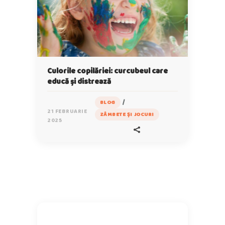
Culorile copilăriei: curcubeul care
educă și distrează
/
BLOG
21 FEBRUARIE
ZÂMBETE ȘI JOCURI
2025