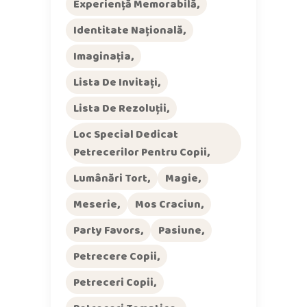
Experiență Memorabilă
Identitate Națională
Imaginația
Lista De Invitați
Lista De Rezoluții
Loc Special Dedicat
Petrecerilor Pentru Copii
Lumânări Tort
Magie
Meserie
Mos Craciun
Party Favors
Pasiune
Petrecere Copii
Petreceri Copii