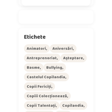
Etichete
Animatori
Aniversări
Antreprenoriat
Așteptare
Basme
Bullying
Castelul Copilandia
Copii Fericiți
Copiii Colecționează
Copii Talentați
Copilandia