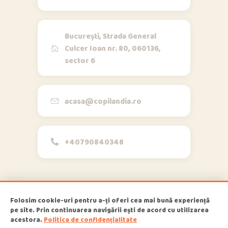
Contact
București, Strada General
Culcer Ioan nr. 80, 060136,
sector 6
Opi & Dia
O
D
Online acum
Bună!
acasa@copilandia.ro
+40790840348
acum
Folosim cookie-uri pentru a-ți oferi cea mai bună experiență
pe site. Prin continuarea navigării ești de acord cu utilizarea
1
Copilandia
© 2026
, All Rights
acestora.
Politica de confidențialitate