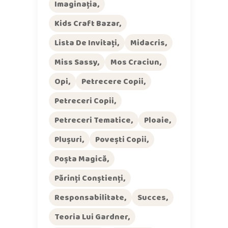
Imaginația
Kids Craft Bazar
Lista De Invitați
Midacris
Miss Sassy
Mos Craciun
Opi
Petrecere Copii
Petreceri Copii
Petreceri Tematice
Ploaie
Plușuri
Povești Copii
Poșta Magică
Părinți Conștienți
Responsabilitate
Succes
Teoria Lui Gardner