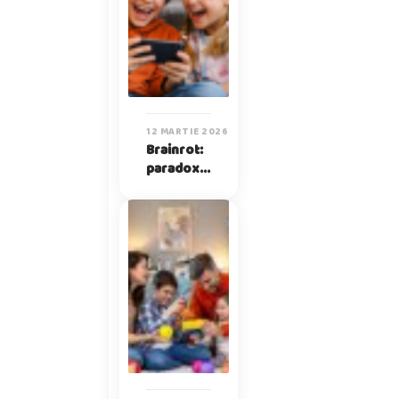
12 MARTIE 2026
Brainrot:
paradoxul
lucrurilor
fără sens
pe care
copiii le
iubesc