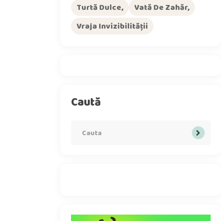
Turtă Dulce
Vată De Zahăr
Vraja Invizibilității
Caută
Search
for: