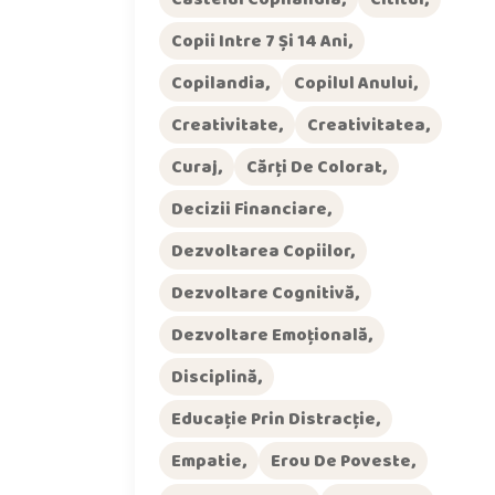
Copii Intre 7 Și 14 Ani
Copilandia
Copilul Anului
Creativitate
Creativitatea
Curaj
Cărți De Colorat
Decizii Financiare
Dezvoltarea Copiilor
Dezvoltare Cognitivă
Dezvoltare Emoțională
Disciplină
Educație Prin Distracție
Empatie
Erou De Poveste