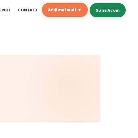
E NOI
CONTACT
Află mai mult ▼
Suna Acum