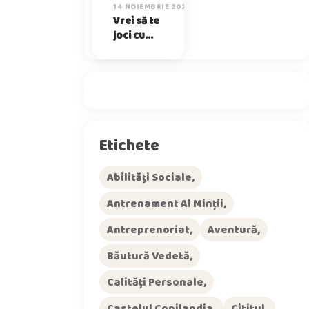
14 NOIEMBRIE 2025
Vrei să te
joci cu
mine?
Etichete
Abilități Sociale
Antrenament Al Minții
Antreprenoriat
Aventură
Băutură Vedetă
Calități Personale
Castelul Copilandia
Cititul