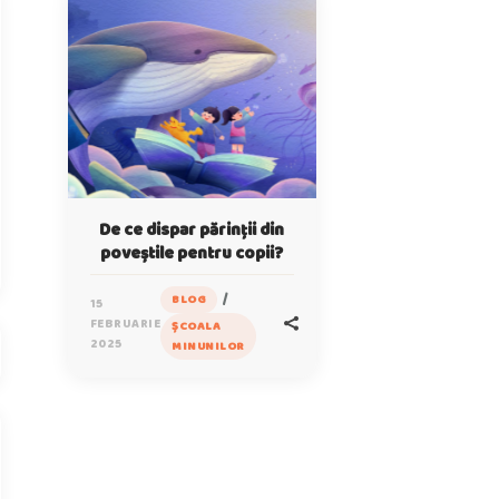
De ce dispar părinții din
poveștile pentru copii?
/
BLOG
15
FEBRUARIE
ȘCOALA
2025
MINUNILOR