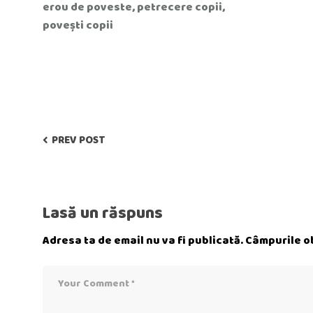
erou de poveste
,
petrecere copii
,
povești copii
PREV POST
Lasă un răspuns
Adresa ta de email nu va fi publicată.
Câmpurile ob