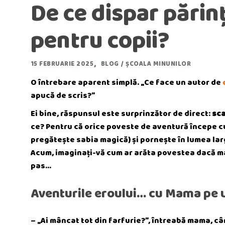
De ce dispar părinț
pentru copii?
15 FEBRUARIE 2025
BLOG
/
ȘCOALA MINUNILOR
O întrebare aparent simplă. „Ce face un autor de
apucă de scris?”
Ei bine, răspunsul este surprinzător de direct:
sca
ce? Pentru că orice poveste de aventură începe cu 
pregătește sabia magică) și pornește în lumea larg
Acum, imaginați-vă cum ar arăta povestea dacă ma
pas…
Aventurile eroului… cu Mama pe
– „Ai mâncat tot din farfurie?”, întreabă mama, c