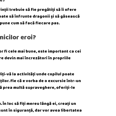
or?
nții trebuie să fie pregătiți să îi ofere
poate să înfrunte dragonii și să găsească
spune cum să facă fiecare pas.
micilor
eroi?
or fi cele mai bune, este important ca cei
re devin mai încrezători în propriile
ți-vă la activități unde copilul poate
ilor. Fie că e vorba de o excursie într-un
ră prea multă supraveghere, oferiți-le
.
În loc să fiți mereu lângă ei, creați un
 sunt în siguranță, dar vor avea libertatea