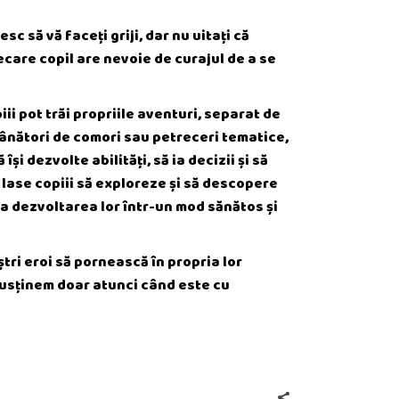
esc să vă faceți griji, dar nu uitați că
iecare copil are nevoie de curajul de a se
ii pot trăi propriile aventuri, separat de
 vânători de comori sau petreceri tematice,
și dezvolte abilități, să ia decizii și să
i lase copiii să exploreze și să descopere
 la dezvoltarea lor într-un mod sănătos și
oștri eroi să pornească în propria lor
i susținem doar atunci când este cu