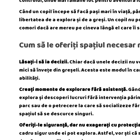
controlul, unde mai rămâne loc pentru aventura l
Când un copil începe să facă pași mari în viață, pări
libertatea de a explora și de a greși. Un copil nu 
comori dacă are mereu pe cineva lângă el care îi 
Cum să le oferiți spațiul necesar 
Lăsați-i să ia decizii.
Chiar dacă unele decizii nu v
mici să învețe din greșeli. Acesta este modul în ca
abilități.
Creați momente de explorare fără asistență.
Gândi
explora și descoperi lucruri fără intervenția părinț
parc sau de o petrecere la care să socializeze fă
spațiul să se descurce singuri.
Oferiți-le siguranță, dar nu exagerați cu protecția
cadru sigur unde ei pot explora. Astfel, vor ști că