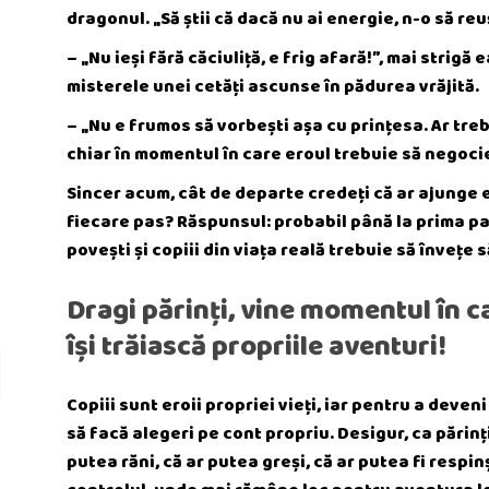
dragonul. „Să știi că dacă nu ai energie, n-o să reu
– „Nu ieși fără căciuliță, e frig afară!”, mai strig
misterele unei cetăți ascunse în pădurea vrăjită.
– „Nu e frumos să vorbești așa cu prințesa. Ar treb
chiar în momentul în care eroul trebuie să negoci
Sincer acum, cât de departe credeți că ar ajunge e
fiecare pas? Răspunsul: probabil până la prima pau
povești și copiii din viața reală trebuie să învețe 
Dragi părinți, vine momentul în c
își trăiască propriile aventuri!
Copiii sunt eroii propriei vieți, iar pentru a deven
să facă alegeri pe cont propriu. Desigur, ca părinți
putea răni, că ar putea greși, că ar putea fi respi