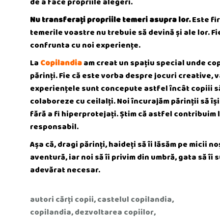
de a face propriile alegeri.
Nu transferați propriile temeri asupra lor.
Este fir
temerile voastre nu trebuie să devină și ale lor. F
confrunta cu noi experiențe.
La
Copilandia
am creat un spațiu special unde copi
părinți. Fie că este vorba despre jocuri creative,
experiențele sunt concepute astfel încât copiii să î
colaboreze cu ceilalți. Noi încurajăm părinții să îș
fără a fi hiperprotejați. Știm că astfel contribuim
responsabil.
Așa că, dragi părinți, haideți să îi lăsăm pe micii n
aventură, iar noi să îi privim din umbră, gata să î
adevărat necesar.
autori cărți copii
,
castelul copilandia
,
copilandia
,
dezvoltarea copiilor
,