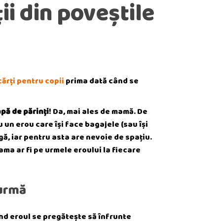
ii din poveștile
cărți pentru copii
prima dată când se
pă de părinți
! Da, mai ales de mamă. De
un erou care își face bagajele (sau își
ă, iar pentru asta are nevoie de spațiu.
ma ar fi pe urmele eroului la fiecare
 urmă
ând eroul se pregătește să înfrunte