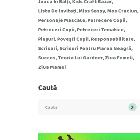
Joaca În Bălți
Kids Craft Bazar
Lista De Invitați
Miss Sassy
Mos Craciun
Personaje Mascate
Petrecere Copii
Petreceri Copii
Petreceri Tematice
Plușuri
Povești Copii
Responsabilitate
Scrisori
Scrisori Pentru Marea Neagră
Succes
Teoria Lui Gardner
Ziua Femeii
Ziua Mamei
Caută
Search
for: