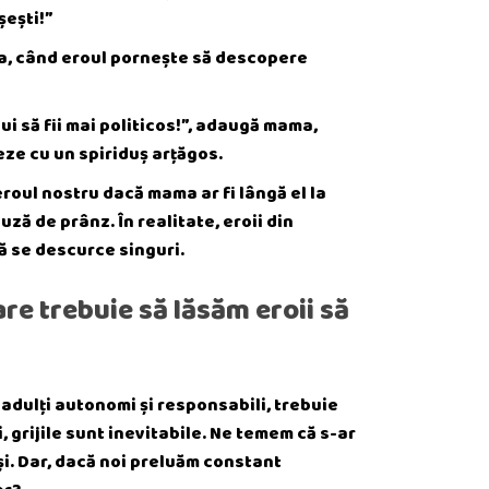
șești!”
ă ea, când eroul pornește să descopere
ui să fii mai politicos!”, adaugă mama,
eze cu un spiriduș arțăgos.
roul nostru dacă mama ar fi lângă el la
ză de prânz. În realitate, eroii din
să se descurce singuri.
are trebuie să lăsăm eroii să
i adulți autonomi și responsabili, trebuie
, grijile sunt inevitabile. Ne temem că s-ar
nși. Dar, dacă noi preluăm constant