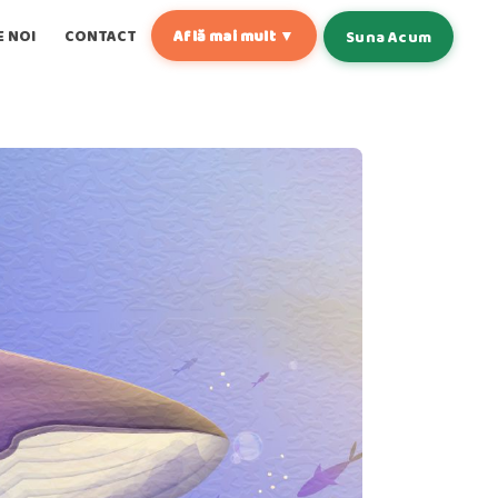
E NOI
CONTACT
Află mai mult ▼
Suna Acum