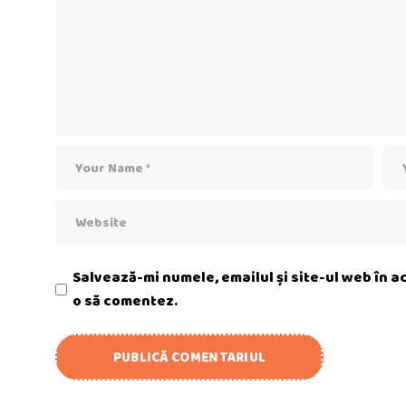
Salvează-mi numele, emailul și site-ul web în 
o să comentez.
PUBLICĂ COMENTARIUL