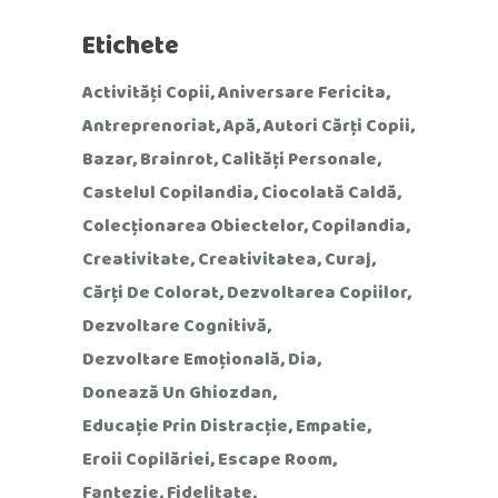
Etichete
Activități Copii
Aniversare Fericita
Antreprenoriat
Apă
Autori Cărți Copii
Bazar
Brainrot
Calități Personale
Castelul Copilandia
Ciocolată Caldă
Colecționarea Obiectelor
Copilandia
Creativitate
Creativitatea
Curaj
Cărți De Colorat
Dezvoltarea Copiilor
Dezvoltare Cognitivă
Dezvoltare Emoțională
Dia
Donează Un Ghiozdan
Educație Prin Distracție
Empatie
Eroii Copilăriei
Escape Room
Fantezie
Fidelitate