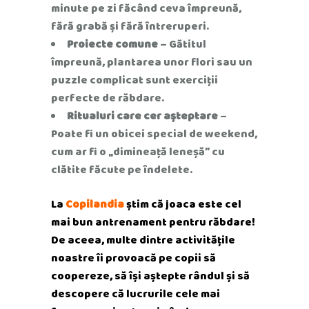
minute pe zi făcând ceva împreună,
fără grabă și fără întreruperi.
Proiecte comune
– Gătitul
împreună, plantarea unor flori sau un
puzzle complicat sunt exerciții
perfecte de răbdare.
Ritualuri care cer așteptare
–
Poate fi un obicei special de weekend,
cum ar fi o „dimineață leneșă” cu
clătite făcute pe îndelete.
La
Copilandia
știm că joaca este cel
mai bun antrenament pentru răbdare!
De aceea, multe dintre activitățile
noastre îi provoacă pe copii să
coopereze, să își aștepte rândul și să
descopere că lucrurile cele mai