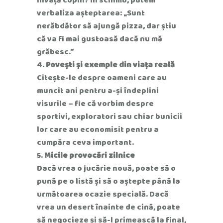
verbaliza așteptarea: „Sunt
nerăbdător să ajungă pizza, dar știu
că va fi mai gustoasă dacă nu mă
grăbesc.”
Povești și exemple din viața reală
Citește-le despre oameni care au
muncit ani pentru a-și îndeplini
visurile – fie că vorbim despre
sportivi, exploratori sau chiar bunicii
lor care au economisit pentru a
cumpăra ceva important.
Micile provocări zilnice
Dacă vrea o jucărie nouă, poate să o
pună pe o listă și să o aștepte până la
următoarea ocazie specială. Dacă
vrea un desert înainte de cină, poate
să negocieze și să-l primească la final,