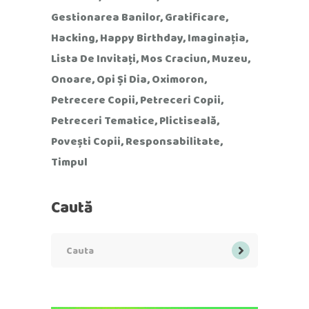
Gestionarea Banilor
Gratificare
Hacking
Happy Birthday
Imaginația
Lista De Invitați
Mos Craciun
Muzeu
Onoare
Opi Și Dia
Oximoron
Petrecere Copii
Petreceri Copii
Petreceri Tematice
Plictiseală
Povești Copii
Responsabilitate
Timpul
Caută
Search
for: