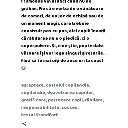
frumoase vin atunci când nu ne
grăbim. Fie că e vorba de o vânătoare
de comori, de un joc de echipă sau de
un moment magic care trebuie
construit pas cu pas, aici copiii învață
că răbdarea nu e o piedică, ci o
superputere. Și, cine știe, poate data
viitoare își vor lega singuri șireturile…
fără să te mai uiți de zece ori la ceas!
😊
așteptare
,
castelul copilandia
,
copilandia
,
dezvoltarea copiilor
,
gratificare
,
petrecere copii
,
răbdare
,
responsabilitate
,
succes
,
testul Standfort