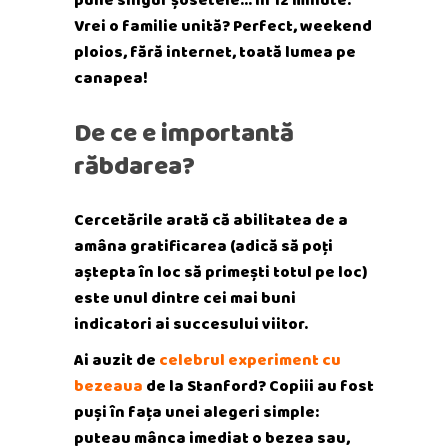
Vrei o familie unită? Perfect, weekend
ploios, fără internet, toată lumea pe
canapea!
De ce e importantă
răbdarea?
Cercetările arată că abilitatea de a
amâna gratificarea (adică să poți
aștepta în loc să primești totul pe loc)
este unul dintre cei mai buni
indicatori ai succesului viitor.
Ai auzit de
celebrul experiment cu
bezeaua
de la Stanford? Copiii au fost
puși în fața unei alegeri simple:
puteau mânca imediat o bezea sau,