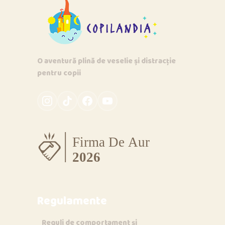
O aventură plină de veselie și distracție
pentru copii
Regulamente
Reguli de comportament și