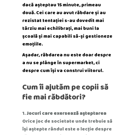
dacă așteptau 15 minute, primeau
două. Cei care au avut răbdare și au
rezistat tentației s-au dovedit mai
târziu mai echilibrați, mai buni la
școală și mai capabili să-și gestioneze
emoțiile.
Așadar, răbdarea nu este doar despre
a nu se plânge în supermarket, ci
despre cum își va construi viitorul.
Cum îi ajutăm pe copii să
fie mai răbdători?
Jocuri care exersează așteptarea
Orice joc de societate unde trebuie să
își aștepte rândul este o lecție despre