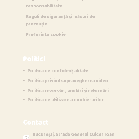
responsabilitate
Reguli de siguranță și măsuri de
precauție
Preferinte cookie
Politici
Politica de confidențialitate
Politica privind supravegherea video
Opi & Dia
Politica rezervări, anulări și returnări
O
D
Online acum
Politica de utilizare a cookie-urilor
Bună!
Contact
București, Strada General Culcer Ioan