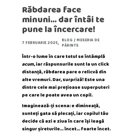
Răbdarea face
minuni… dar întâi te
pune la încercare!
BLOG
/
MESERIA DE
7 FEBRUARIE 2025
PĂRINTE
Într-o lume în care totul se întâmplă
acum
, iar răspunsurile sunt la un click
distanță, răbdarea pare o relicvă din
alte vremuri. Dar, surpriză! Este una
dintre cele mai prețioase superputeri
pe care le poate avea un copil.
Imaginează-ți scena: e dimineață,
sunteți gata să plecați, iar copilul tău
decide că azi e ziua în care își leagă
singur șireturile… încet… foarte încet.