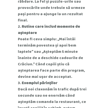
răbdare. La fel și puzzle-urile sau
provocările unde trebuie să urmeze
pași pentru a ajunge la un rezultat
final.
Rutine care includ momente de
așteptare
Poate fi ceva simplu: „Mai întâi
terminăm povestea și apoi bem
laptele” sau „Așteptăm 5 minute
înainte de a deschide cadourile de
Crăciun.” Când copiii știu că
așteptarea face parte din program,
devine mai ușor de acceptat.
Exemplul părinților
Dacă noi claxonăm în trafic după trei
secunde sau ne enervăm când
așteptăm comanda la restaurant, ce
învață copiii? În schimb, putem