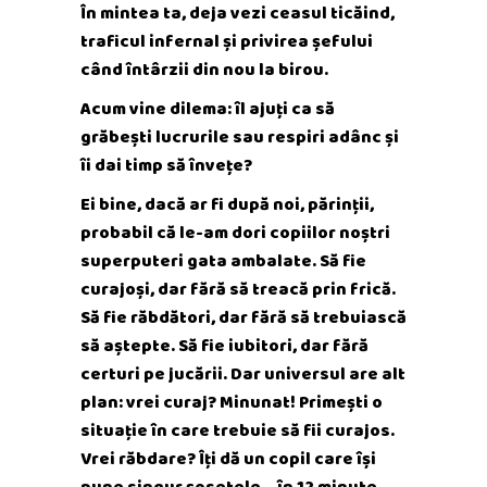
În mintea ta, deja vezi ceasul ticăind,
traficul infernal și privirea șefului
când întârzii din nou la birou.
Acum vine dilema: îl ajuți ca să
grăbești lucrurile sau respiri adânc și
îi dai timp să învețe?
Ei bine, dacă ar fi după noi, părinții,
probabil că le-am dori copiilor noștri
superputeri gata ambalate. Să fie
curajoși, dar fără să treacă prin frică.
Să fie răbdători, dar fără să trebuiască
să aștepte. Să fie iubitori, dar fără
certuri pe jucării. Dar universul are alt
plan: vrei curaj? Minunat! Primești o
situație în care trebuie să fii curajos.
Vrei răbdare? Îți dă un copil care își
pune singur șosetele… în 12 minute.