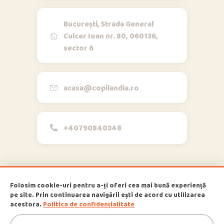
București, Strada General
Culcer Ioan nr. 80, 060136,
sector 6
Opi & Dia
O
D
Online acum
Bună!
acasa@copilandia.ro
+40790840348
acum
Folosim cookie-uri pentru a-ți oferi cea mai bună experiență
pe site. Prin continuarea navigării ești de acord cu utilizarea
1
Copilandia
© 2026
, All Rights
acestora.
Politica de confidențialitate
Reserved