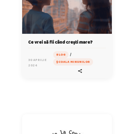
Ce vrei să fii când crești mare?
/
BLOG
30 APRILIE
ȘCOALA MINUNILOR
2024