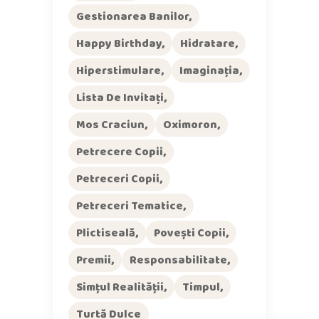
Gestionarea Banilor
Happy Birthday
Hidratare
Hiperstimulare
Imaginația
Lista De Invitați
Mos Craciun
Oximoron
Petrecere Copii
Petreceri Copii
Petreceri Tematice
Plictiseală
Povești Copii
Premii
Responsabilitate
Simțul Realității
Timpul
Turtă Dulce