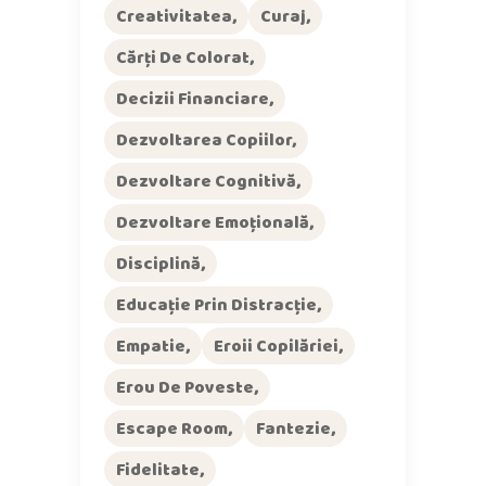
Creativitatea
Curaj
Cărți De Colorat
Decizii Financiare
Dezvoltarea Copiilor
Dezvoltare Cognitivă
Dezvoltare Emoțională
Disciplină
Educație Prin Distracție
Empatie
Eroii Copilăriei
Erou De Poveste
Escape Room
Fantezie
Fidelitate