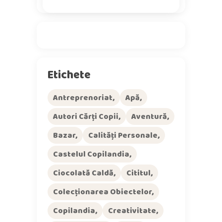
Etichete
Antreprenoriat
Apă
Autori Cărți Copii
Aventură
Bazar
Calități Personale
Castelul Copilandia
Ciocolată Caldă
Cititul
Colecționarea Obiectelor
Copilandia
Creativitate