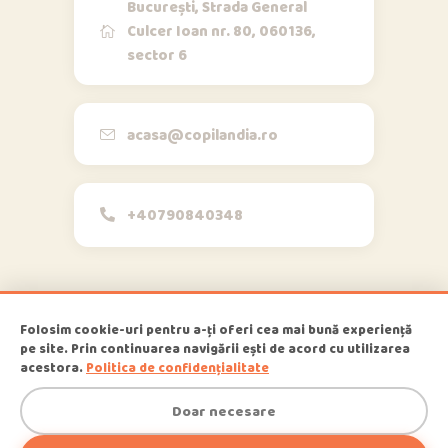
București, Strada General
Culcer Ioan nr. 80, 060136,
sector 6
Opi & Dia
O
D
Online acum
Bună!
acasa@copilandia.ro
+40790840348
acum
Folosim cookie-uri pentru a-ți oferi cea mai bună experiență
pe site. Prin continuarea navigării ești de acord cu utilizarea
1
Copilandia
© 2026
, All Rights
acestora.
Politica de confidențialitate
Reserved
Doar necesare