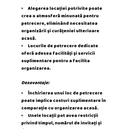
Alegerea locației potrivite poate
crea o atmosferă minunată pentru
petrecere, eliminând necesitatea
organizării și curățeniei ulterioare
acasă.
Locurile de petrecere dedicate
oferă adesea facilități și servicii
suplimentare pentru a facilita
organizarea.
Dezavantaje:
Închirierea unui loc de petrecere
poate implica costuri suplimentare în
comparație cu organizarea acasă.
Unele locații pot avea restricții
privind timpul, numărul de invitați și