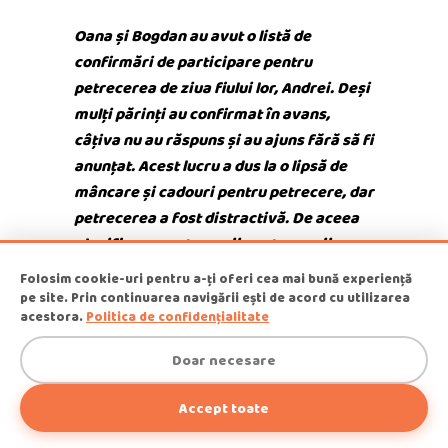
Opi & Dia
O
D
Online acum
Oana și Bogdan au avut o listă de
confirmări de participare pentru
Bună!
petrecerea de ziua fiului lor, Andrei. Deși
mulți părinți au confirmat în avans,
câțiva nu au răspuns și au ajuns fără să fi
anunțat. Acest lucru a dus la o lipsă de
mâncare și cadouri pentru petrecere, dar
petrecerea a fost distractivă. De aceea
acum
planificarea petrecerii pentru copii
trebuie facuta din timp!
Folosim cookie-uri pentru a-ți oferi cea mai bună experiență
pe site. Prin continuarea navigării ești de acord cu utilizarea
1
15. Carduri de
acestora.
Politica de confidențialitate
mulțumire
Doar necesare
Accept toate
Pregătește carduri de mulțumire
Suna Acum
pentru a vă exprima recunoștința față