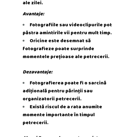
ale zilei.
Avantaje:
Fotografiile sau videoclipurile pot
păstra amintirile vii pentru mult timp.
Oricine este desemnat să
fotografieze poate surprinde
momentele prețioase ale petrecerii.
Dezavantaje:
Fotografierea poate fi o sarcină
adițională pentru părinții sau
organizatorii petrecerii.
Există riscul de a rata anumite
momente importante în timpul
petrecerii.