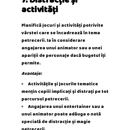
activități
Planifică jocuri și activități potrivite
vârstei care se încadrează în tema
petrecerii. Ia în considerare
angajarea unui animator sau a unei
apariții de personaje dacă bugetul îți
permite.
Avantaje:
Activitățile și jocurile tematice
mențin copiii implicați și distrați pe tot
parcursul petrecerii.
Angajarea unui entertainer sau a
unui animator poate adăuga o notă
specială de distracție și magie
petrecerii.