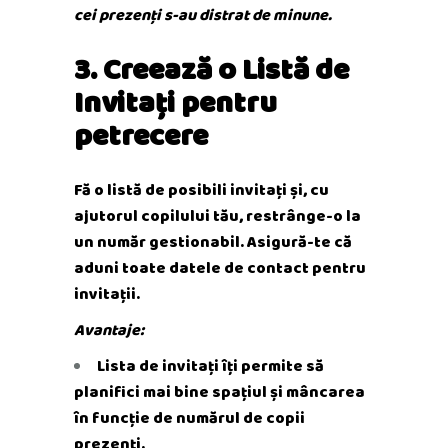
cei prezenți s-au distrat de minune.
3. Creează o Listă de
Invitați pentru
petrecere
Fă o listă de posibili invitați și, cu
ajutorul copilului tău, restrânge-o la
un număr gestionabil. Asigură-te că
aduni toate datele de contact pentru
invitații.
Avantaje:
Lista de invitați îți permite să
planifici mai bine spațiul și mâncarea
în funcție de numărul de copii
prezenți.