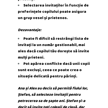
Selectarea invitaților în funcție de
preferințele copilului poate asigura
un grup vesel și prietenos.
Dezavantaje:
Poate fi dificil să restrângi lista de
invitați la un număr gestionabil, mai
ales dacă copilul tău dorește să invite
mulți prieteni.
Pot apărea conflicte dacă unii copii
sunt excluși, ceea ce poate crea o
situație delicată pentru părinți.
Ana și Alex au decis să permită fiului lor,
Ștefan, să selecteze invitații pentru
petrecerea sa de șapte ani. Ștefan și-a
dorit să invite toți colegii de clasă, dar