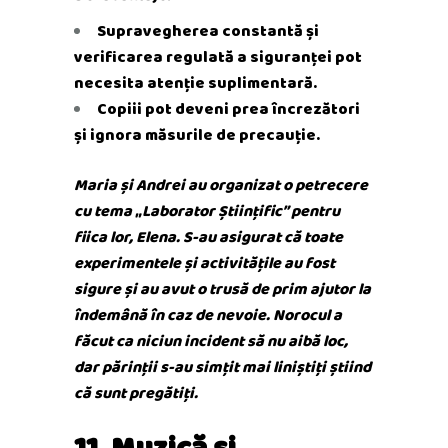
Supravegherea constantă și
verificarea regulată a siguranței pot
necesita atenție suplimentară.
Copiii pot deveni prea încrezători
și ignora măsurile de precauție.
Maria și Andrei au organizat o petrecere
cu tema „Laborator Științific” pentru
fiica lor, Elena. S-au asigurat că toate
experimentele și activitățile au fost
sigure și au avut o trusă de prim ajutor la
îndemână în caz de nevoie. Norocul a
făcut ca niciun incident să nu aibă loc,
dar părinții s-au simțit mai liniștiți știind
că sunt pregătiți.
11. Muzică și