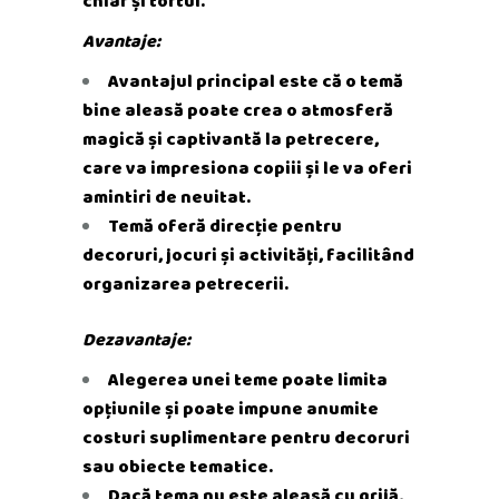
chiar și tortul.
Avantaje:
Avantajul principal este că o temă
bine aleasă poate crea o atmosferă
magică și captivantă la petrecere,
care va impresiona copiii și le va oferi
amintiri de neuitat.
Temă oferă direcție pentru
decoruri, jocuri și activități, facilitând
organizarea petrecerii.
Dezavantaje:
Alegerea unei teme poate limita
opțiunile și poate impune anumite
costuri suplimentare pentru decoruri
sau obiecte tematice.
Dacă tema nu este aleasă cu grijă,