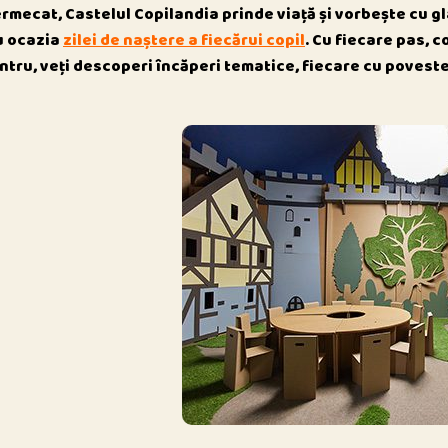
ermecat, Castelul Copilandia prinde viață și vorbește cu g
cu ocazia
zilei de naștere a fiecărui copil
. Cu fiecare pas, c
ntru, veți descoperi încăperi tematice, fiecare cu poveste