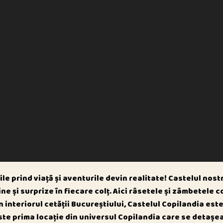
tile prind viață și aventurile devin realitate! Castelul no
ine și surprize în fiecare colț. Aici râsetele și zâmbetele c
n interiorul cetății Bucureștiului, Castelul Copilandia est
Este prima locație din universul Copilandia care se detașea