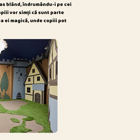
las blând, îndrumându-i pe cei
opiii vor simți că sunt parte
a ei magică, unde copiii pot