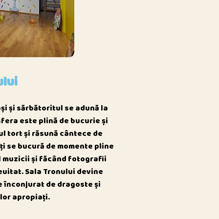
ului
și și sărbătoritul se adună la
sfera este plină de bucurie și
ul tort și răsună cântece de
oți se bucură de momente pline
 muzicii și făcând fotografii
euitat. Sala Tronului devine
te înconjurat de dragoste și
lor apropiați.