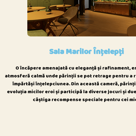
Sala Marilor Înțelepți
O încăpere amenajată cu eleganță și rafinament, 
atmosferă calmă unde părinții se pot retrage pentru a re
împărtăși înțelepciunea. Din această cameră, părinț
evoluția micilor eroi și participă la diverse jocuri și du
câștiga recompense speciale pentru cei mic