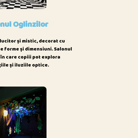
nul Oglinzilor
lucitor și mistic, decorat cu
ite forme și dimensiuni. Salonul
 în care copiii pot explora
iile și iluziile optice.