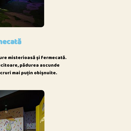
mecată
ure misterioasă și fermecată.
ălucitoare, pădurea ascunde
ucruri mai puțin obișnuite.