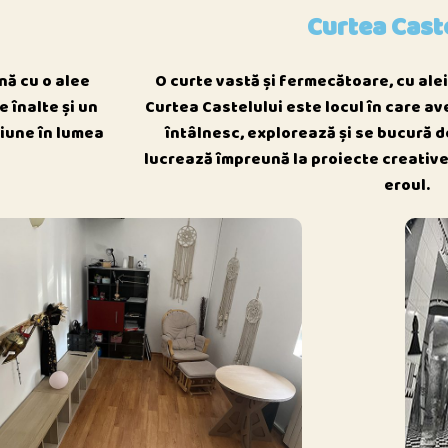
Curtea Cast
nă cu o alee
O curte vastă și fermecătoare, cu alei 
 înalte și un
Curtea Castelului este locul în care av
siune în lumea
întâlnesc, explorează și se bucură de
lucrează împreună la proiecte creative
eroul.