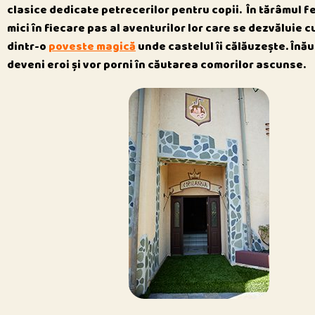
clasice dedicate petrecerilor pentru copii.
În tărâmul f
mici în fiecare pas al aventurilor lor care se dezvăluie 
dintr-o
poveste magică
unde castelul îi călăuzește.
Înău
deveni eroi și vor porni în căutarea comorilor ascunse.