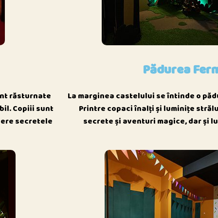
Pădurea Fer
unt răsturnate
La marginea castelului se întinde o păd
bil. Copiii sunt
Printre copaci înalți și luminițe str
opere secretele
secrete și aventuri magice, dar și l