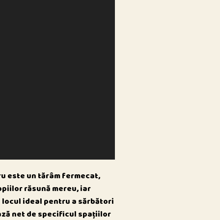
stru este un tărâm fermecat,
opiilor răsună mereu, iar
e locul ideal pentru a sărbători
ză net de specificul spațiilor