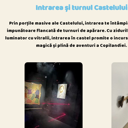
Intrarea și turnul Castelului
Prin porțile masive ale Castelului, intrarea te întâmpi
impunătoare flancată de turnuri de apărare. Cu zidurile
luminator cu vitralii, intrarea în castel promite o incur
magică și plină de aventuri a Copilandiei.