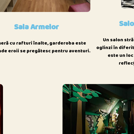
Salo
Sala Armelor
Un salon stră
eră cu rafturi înalte, garderoba este
oglinzi în difer
nde eroii se pregătesc pentru aventuri.
este un loc
reflecț