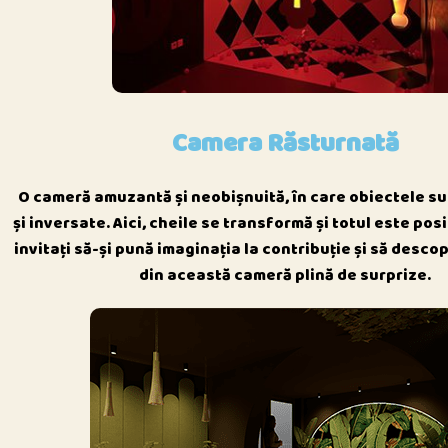
Camera Răsturnată
O cameră amuzantă și neobișnuită, în care obiectele s
și inversate. Aici, cheile se transformă și totul este posi
invitați să-și pună imaginația la contribuție și să desc
din această cameră plină de surprize.