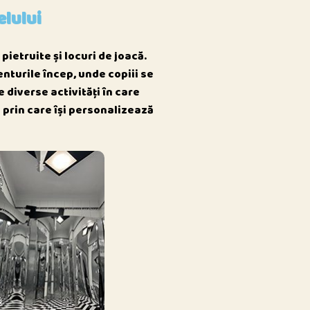
elului
pietruite și locuri de joacă.
enturile încep, unde copiii se
 diverse activități în care
 prin care își personalizează