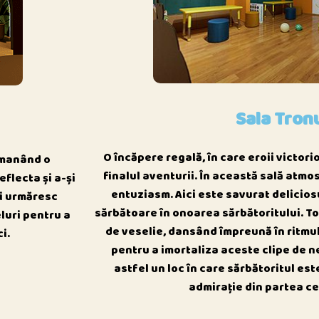
Sala Tron
O încăpere regală, în care eroii victorio
emanând o
finalul aventurii. În această sală atmo
flecta și a-și
entuziasm. Aici este savurat delicios
ii urmăresc
sărbătoare în onoarea sărbătoritului. T
eluri pentru a
de veselie, dansând împreună în ritmul
i.
pentru a imortaliza aceste clipe de n
astfel un loc în care sărbătoritul es
admirație din partea ce