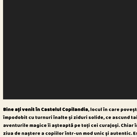
Bine ați venit în Castelul Copilandia
, locul în care poveș
împodobit cu turnuri înalte și ziduri solide, ce ascund ta
aventurile magice îi așteaptă pe toți cei curajoși.
Chiar î
ziua de naștere a copiilor într-un mod unic și autentic. 