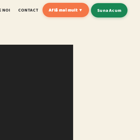
E NOI
CONTACT
Află mai mult ▼
Suna Acum