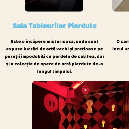
Sala Tablourilor Pierdute
O cam
Este o încăpere misterioasă, unde sunt
locul u
expuse lucrări de artă vechi și prețioase pe
pereții împodobiți cu perdele de catifea, dar
și o colecție de opere de artă pierdute de-a
lungul timpului.