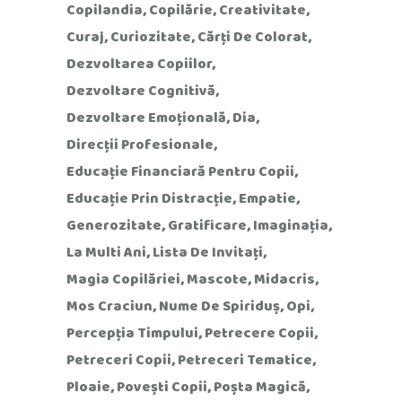
Copilandia
Copilărie
Creativitate
Curaj
Curiozitate
Cărți De Colorat
Dezvoltarea Copiilor
Dezvoltare Cognitivă
Dezvoltare Emoțională
Dia
Direcții Profesionale
Educație Financiară Pentru Copii
Educație Prin Distracție
Empatie
Generozitate
Gratificare
Imaginația
La Multi Ani
Lista De Invitați
Magia Copilăriei
Mascote
Midacris
Mos Craciun
Nume De Spiriduș
Opi
Percepția Timpului
Petrecere Copii
Petreceri Copii
Petreceri Tematice
Ploaie
Povești Copii
Poșta Magică