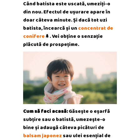
Când batista este uscată, umeziți-o
din nou. Efectul de ușurare apare în
doar câteva minute. Și dacă tot uzi
batista, încearcă și un
concentrat de
conifere
🌲. Vei obține o senzație
plăcută de prospețime.
Cum să faci acasă:
Găsește o eșarfă
subțire sau o batistă, umezește-o
bine și adaugă câteva picături de
balsam japonez
sau ulei esențial de