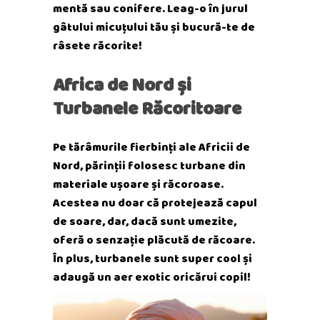
mentă sau conifere. Leag-o în jurul
gâtului micuțului tău și bucură-te de
râsete răcorite!
Africa de Nord și
Turbanele Răcoritoare
Pe tărâmurile fierbinți ale Africii de
Nord, părinții folosesc turbane din
materiale ușoare și răcoroase.
Acestea nu doar că protejează capul
de soare, dar, dacă sunt umezite,
oferă o senzație plăcută de răcoare.
În plus, turbanele sunt super cool și
adaugă un aer exotic oricărui copil!