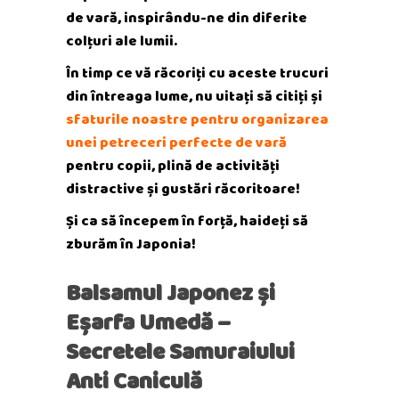
de vară, inspirându-ne din diferite
colțuri ale lumii.
În timp ce vă răcoriți cu aceste trucuri
din întreaga lume, nu uitați să citiți și
sfaturile noastre pentru organizarea
unei petreceri perfecte de vară
pentru copii, plină de activități
distractive și gustări răcoritoare!
Și ca să începem în forță, haideți să
zburăm în Japonia!
Balsamul Japonez și
Eșarfa Umedă –
Secretele Samuraiului
Anti Caniculă