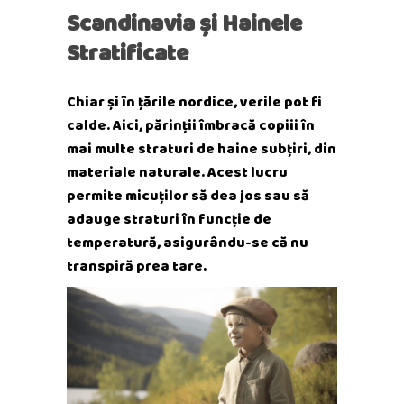
Scandinavia și Hainele
Stratificate
Chiar și în țările nordice, verile pot fi
calde. Aici, părinții îmbracă copiii în
mai multe straturi de haine subțiri, din
materiale naturale. Acest lucru
permite micuților să dea jos sau să
adauge straturi în funcție de
temperatură, asigurându-se că nu
transpiră prea tare.