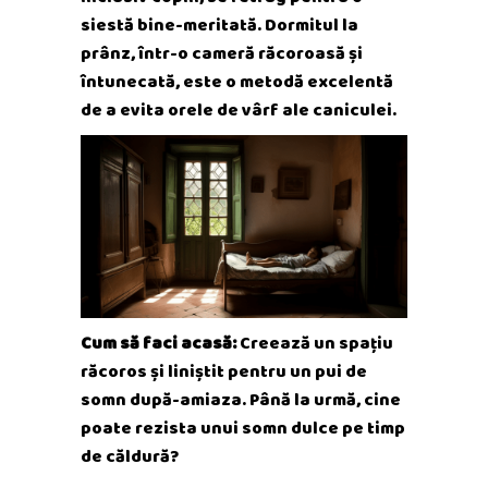
siestă bine-meritată. Dormitul la
prânz, într-o cameră răcoroasă și
întunecată, este o metodă excelentă
de a evita orele de vârf ale caniculei.
Cum să faci acasă:
Creează un spațiu
răcoros și liniștit pentru un pui de
somn după-amiaza. Până la urmă, cine
poate rezista unui somn dulce pe timp
de căldură?