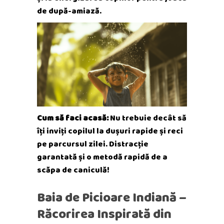
de după-amiază.
Cum să faci acasă:
Nu trebuie decât să
îți inviți copilul la dușuri rapide și reci
pe parcursul zilei. Distracție
garantată și o metodă rapidă de a
scăpa de caniculă!
Baia de Picioare Indiană –
Răcorirea Inspirată din