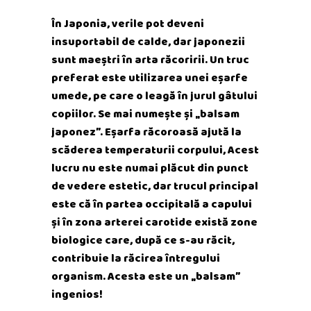
În Japonia, verile pot deveni
insuportabil de calde, dar japonezii
sunt maeștri în arta răcoririi. Un truc
preferat este utilizarea unei eșarfe
umede, pe care o leagă în jurul gâtului
copiilor. Se mai numește și „balsam
japonez”. Eșarfa răcoroasă ajută la
scăderea temperaturii corpului, Acest
lucru nu este numai plăcut din punct
de vedere estetic, dar trucul principal
este că în partea occipitală a capului
și în zona arterei carotide există zone
biologice care, după ce s-au răcit,
contribuie la răcirea întregului
organism. Acesta este un „balsam”
ingenios!