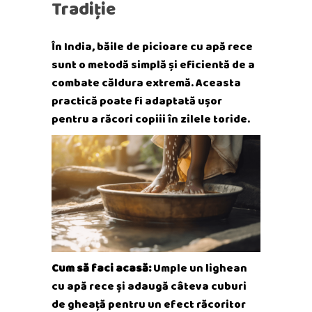
Tradiție
În India, băile de picioare cu apă rece
sunt o metodă simplă și eficientă de a
combate căldura extremă. Aceasta
practică poate fi adaptată ușor
pentru a răcori copiii în zilele toride.
Cum să faci acasă:
Umple un lighean
cu apă rece și adaugă câteva cuburi
de gheață pentru un efect răcoritor