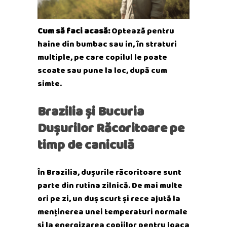
Cum să faci acasă:
Optează pentru
haine din bumbac sau in, în straturi
multiple, pe care copilul le poate
scoate sau pune la loc, după cum
simte.
Brazilia și Bucuria
Dușurilor Răcoritoare
pe
timp de caniculă
În Brazilia, dușurile răcoritoare sunt
parte din rutina zilnică. De mai multe
ori pe zi, un duș scurt și rece ajută la
menținerea unei temperaturi normale
și la energizarea copiilor pentru joaca