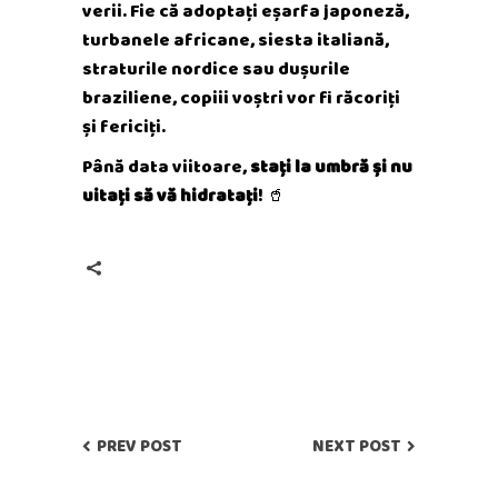
verii. Fie că adoptați eșarfa japoneză,
turbanele africane, siesta italiană,
straturile nordice sau dușurile
braziliene, copiii voștri vor fi răcoriți
și fericiți.
Până data viitoare,
stați la umbră și nu
uitați să vă hidratați
! 🥤
PREV POST
NEXT POST