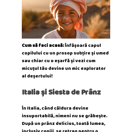
Cum să faci acasă:
Înfășoară capul
copilului cu un prosop subțire și umed
sau chiar cu o eșarfă și vezi cum
micuțul tău devine un mic explorator
al deșertului!
Italia și Siesta de Prânz
În Italia, când căldura devine
insuportabilă, nimeni nu se grăbește.
După un prânz delicios, toată lumea,
inclusiv copiii, se retrag pentru o