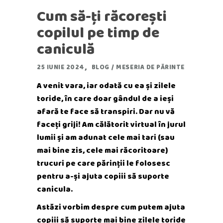
Cum să-ți răcorești
copilul pe timp de
caniculă
25 IUNIE 2024
BLOG
/
MESERIA DE PĂRINTE
A venit vara, iar odată cu ea și zilele
toride, în care doar gândul de a ieși
afară te face să transpiri. Dar nu vă
faceți griji! Am călătorit virtual în jurul
lumii și am adunat cele mai tari (sau
mai bine zis, cele mai răcoritoare)
trucuri pe care părinții le folosesc
pentru a-și ajuta copiii să suporte
canicula.
Astăzi vorbim despre cum putem ajuta
copiii să suporte mai bine zilele toride