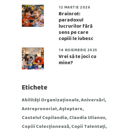
12 MARTIE 2026
Brainrot:
paradoxul
lucrurilor fără
sens pe care
copiii le iubesc
14 NOIEMBRIE 2025
Vrei să te joci cu
mine?
Etichete
Abilități Organizaționale
Aniversări
Antreprenoriat
Așteptare
Castelul Copilandia
Claudia Ulianov
Copiii Colecționează
Copii Talentați