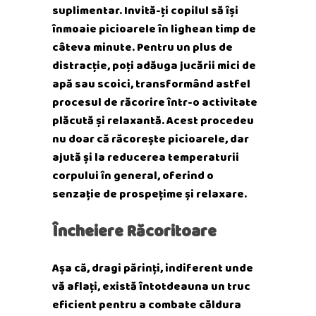
suplimentar. Invită-ți copilul să își
înmoaie picioarele în lighean timp de
câteva minute. Pentru un plus de
distracție, poți adăuga jucării mici de
apă sau scoici, transformând astfel
procesul de răcorire într-o activitate
plăcută și relaxantă. Acest procedeu
nu doar că răcorește picioarele, dar
ajută și la reducerea temperaturii
corpului în general, oferind o
senzație de prospețime și relaxare.
Încheiere Răcoritoare
Așa că, dragi părinți, indiferent unde
vă aflați, există întotdeauna un truc
eficient pentru a combate căldura