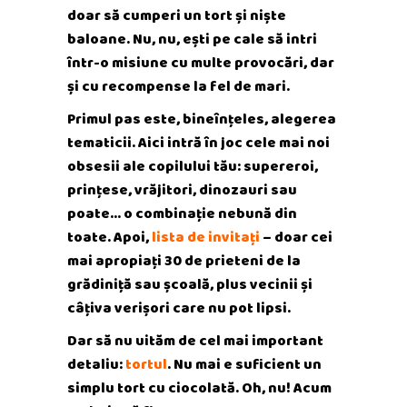
doar să cumperi un tort și niște
baloane. Nu, nu, ești pe cale să intri
într-o misiune cu multe provocări, dar
și cu recompense la fel de mari.
Primul pas este, bineînțeles, alegerea
tematicii. Aici intră în joc cele mai noi
obsesii ale copilului tău: supereroi,
prințese, vrăjitori, dinozauri sau
poate… o combinație nebună din
toate. Apoi,
lista de invitați
– doar cei
mai apropiați 30 de prieteni de la
grădiniță sau școală, plus vecinii și
câțiva verișori care nu pot lipsi.
Dar să nu uităm de cel mai important
detaliu:
tortul
. Nu mai e suficient un
simplu tort cu ciocolată. Oh, nu! Acum