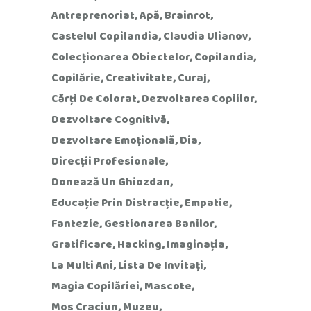
Antreprenoriat
Apă
Brainrot
Castelul Copilandia
Claudia Ulianov
Colecționarea Obiectelor
Copilandia
Copilărie
Creativitate
Curaj
Cărți De Colorat
Dezvoltarea Copiilor
Dezvoltare Cognitivă
Dezvoltare Emoțională
Dia
Direcții Profesionale
Donează Un Ghiozdan
Educație Prin Distracție
Empatie
Fantezie
Gestionarea Banilor
Gratificare
Hacking
Imaginația
La Multi Ani
Lista De Invitați
Magia Copilăriei
Mascote
Mos Craciun
Muzeu