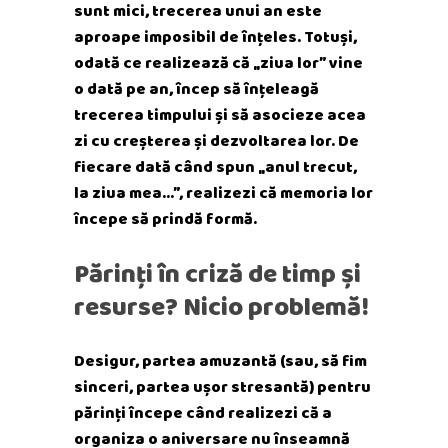
sunt mici, trecerea unui an este
aproape imposibil de înțeles. Totuși,
odată ce realizează că „ziua lor” vine
o dată pe an, încep să înțeleagă
trecerea timpului și să asocieze acea
zi cu creșterea și dezvoltarea lor. De
fiecare dată când spun „anul trecut,
la ziua mea…”, realizezi că memoria lor
începe să prindă formă.
Părinți în criză de timp și
resurse? Nicio problemă!
Desigur, partea amuzantă (sau, să fim
sinceri, partea ușor stresantă) pentru
părinți începe când realizezi că a
organiza o aniversare nu înseamnă