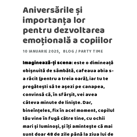
Aniversările și
importanța lor
pentru dezvoltarea
emoțională a copiilor
10 IANUARIE 2025
BLOG
/
PARTY TIME
Imaginează-ți scena
: este o dimineață
obișnuită de sâmbătă, cafeaua abia s-
a răcit (pentru a treia oară), iar tu te
pregătești să te așezi pe canapea,
convinsă că, în sfârșit, vei avea
câteva minute de liniște. Dar,
bineînțeles, fix în acel moment, copilul
tău vine în fugă către tine, cu ochii
mari și luminoși, și îți amintește că mai
sunt doar 48 de zile până la ziua lui de