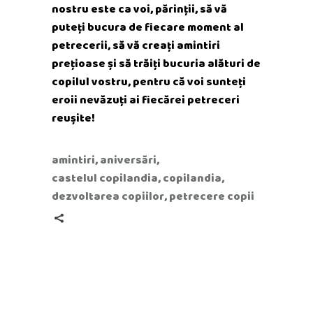
nostru este ca voi, părinții, să vă
puteți bucura de fiecare moment al
petrecerii, să vă creați amintiri
prețioase și să trăiți bucuria alături de
copilul vostru, pentru că voi sunteți
eroii nevăzuți ai fiecărei petreceri
reușite!
amintiri
,
aniversări
,
castelul copilandia
,
copilandia
,
dezvoltarea copiilor
,
petrecere copii