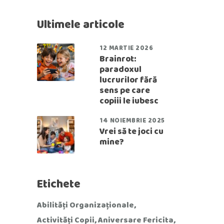
Ultimele articole
12 MARTIE 2026
Brainrot:
paradoxul
lucrurilor fără
sens pe care
copiii le iubesc
14 NOIEMBRIE 2025
Vrei să te joci cu
mine?
Etichete
Abilități Organizaționale
Activități Copii
Aniversare Fericita