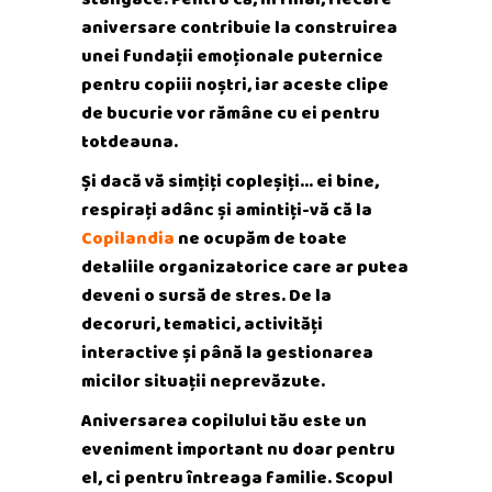
aniversare contribuie la construirea
unei fundații emoționale puternice
pentru copiii noștri, iar aceste clipe
de bucurie vor rămâne cu ei pentru
totdeauna.
Și dacă vă simțiți copleșiți… ei bine,
respirați adânc și amintiți-vă că la
Copilandia
ne ocupăm de toate
detaliile organizatorice care ar putea
deveni o sursă de stres. De la
decoruri, tematici, activități
interactive și până la gestionarea
micilor situații neprevăzute.
Aniversarea copilului tău este un
eveniment important nu doar pentru
el, ci pentru întreaga familie. Scopul