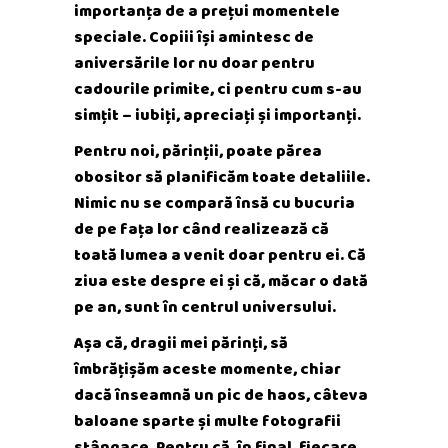
importanța de a prețui momentele
speciale. Copiii își amintesc de
aniversările lor nu doar pentru
cadourile primite, ci pentru cum s-au
simțit – iubiți, apreciați și importanți.
Pentru noi, părinții, poate părea
obositor să planificăm toate detaliile.
Nimic nu se compară însă cu bucuria
de pe fața lor când realizează că
toată lumea a venit doar pentru ei. Că
ziua este despre ei și că, măcar o dată
pe an, sunt în centrul universului.
Așa că, dragii mei părinți, să
îmbrățișăm aceste momente, chiar
dacă înseamnă un pic de haos, câteva
baloane sparte și multe fotografii
stângace. Pentru că, în final, fiecare