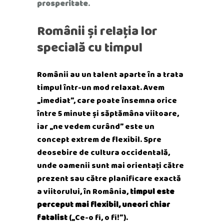
prosperitate
.
Românii și relația lor
specială cu timpul
Românii au un talent aparte în a trata
timpul într-un mod relaxat. Avem
„imediat”, care poate însemna orice
între 5 minute și săptămâna viitoare,
iar „ne vedem curând” este un
concept extrem de flexibil. Spre
deosebire de cultura occidentală,
unde oamenii sunt mai orientați către
prezent sau către planificare exactă
a viitorului, în România,
timpul este
perceput mai flexibil, uneori chiar
fatalist
(„Ce-o fi, o fi!”).