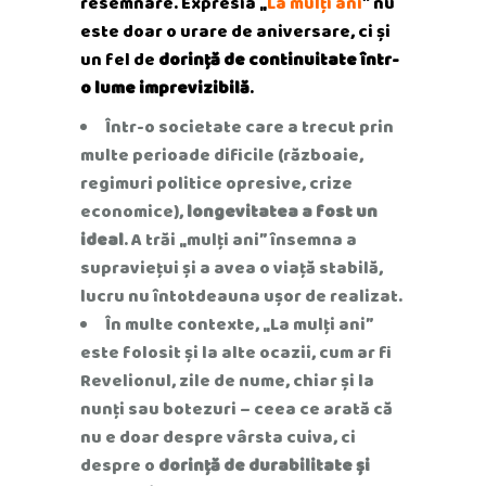
resemnare. Expresia „
La mulți ani
” nu
este doar o urare de aniversare, ci și
un fel de
dorință de continuitate într-
o lume imprevizibilă
.
Într-o societate care a trecut prin
multe perioade dificile (războaie,
regimuri politice opresive, crize
economice),
longevitatea a fost un
ideal
. A trăi „mulți ani” însemna a
supraviețui și a avea o viață stabilă,
lucru nu întotdeauna ușor de realizat.
În multe contexte, „La mulți ani”
este folosit și la alte ocazii, cum ar fi
Revelionul, zile de nume, chiar și la
nunți sau botezuri – ceea ce arată că
nu e doar despre vârsta cuiva, ci
despre o
dorință de durabilitate și