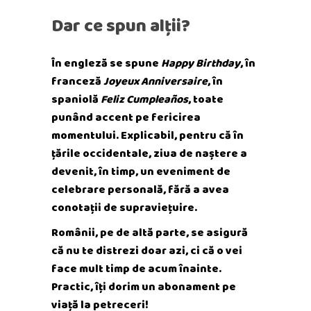
Dar ce spun alții?
În engleză se spune
Happy Birthday
, în
franceză
Joyeux Anniversaire
, în
spaniolă
Feliz Cumpleaños
, toate
punând accent pe fericirea
momentului. Explicabil, pentru că în
țările occidentale, ziua de naștere a
devenit, în timp, un eveniment de
celebrare personală, fără a avea
conotații de supraviețuire.
Românii, pe de altă parte, se asigură
că nu te distrezi doar azi, ci că o vei
face mult timp de acum înainte.
Practic, îți dorim un abonament pe
viață la petreceri!