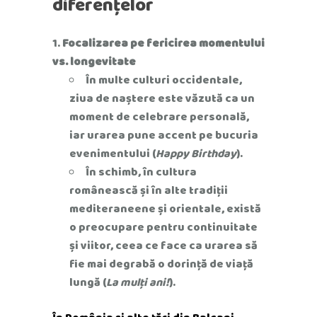
diferențelor
Focalizarea pe fericirea momentului
vs. longevitate
În multe culturi occidentale,
ziua de naștere este văzută ca un
moment de celebrare personală,
iar urarea pune accent pe bucuria
evenimentului (
Happy Birthday
).
În schimb, în cultura
românească și în alte tradiții
mediteraneene și orientale, există
o preocupare pentru continuitate
și viitor, ceea ce face ca urarea să
fie mai degrabă o dorință de viață
lungă (
La mulți ani!
).