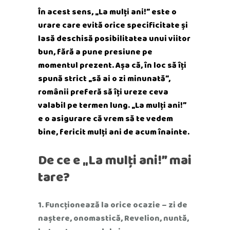
În acest sens, „La mulți ani!” este o
urare care evită orice specificitate și
lasă deschisă posibilitatea unui viitor
bun, fără a pune presiune pe
momentul prezent. Așa că, în loc să îți
spună strict „să ai o zi minunată”,
românii preferă să îți ureze ceva
valabil pe termen lung. „La mulți ani!”
e o asigurare că vrem să te vedem
bine, fericit mulți ani de acum înainte.
De ce e „La mulți ani!” mai
tare?
Funcționează la orice ocazie – zi de
naștere, onomastică, Revelion, nuntă,