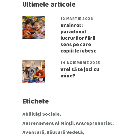
Ultimele articole
12 MARTIE 2026
Brainrot:
paradoxul
lucrurilor fără
sens pe care
copiii le iubesc
14 NOIEMBRIE 2025
Vrei să te joci cu
mine?
Etichete
Abilități Sociale
Antrenament Al Minții
Antreprenoriat
Aventură
Băutură Vedetă