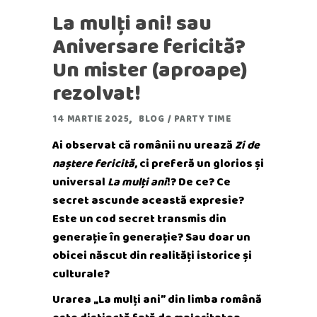
La mulți ani! sau
Aniversare fericită?
Un mister (aproape)
rezolvat!
14 MARTIE 2025
BLOG
/
PARTY TIME
Ai observat că românii nu urează
Zi de
naștere fericită
, ci preferă un glorios și
universal
La mulți ani
!? De ce? Ce
secret ascunde această expresie?
Este un cod secret transmis din
generație în generație? Sau doar un
obicei născut din realități istorice și
culturale?
Urarea „La mulți ani” din limba română