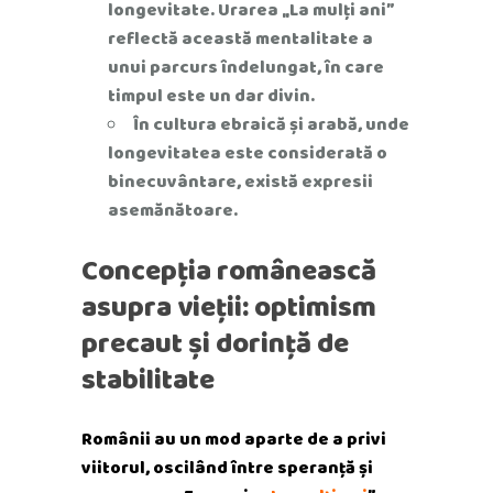
longevitate. Urarea „La mulți ani”
reflectă această mentalitate a
unui parcurs îndelungat, în care
timpul este un dar divin.
În cultura ebraică și arabă, unde
longevitatea este considerată o
binecuvântare, există expresii
asemănătoare.
Concepția românească
asupra vieții: optimism
precaut și dorință de
stabilitate
Românii au un mod aparte de a privi
viitorul, oscilând între speranță și