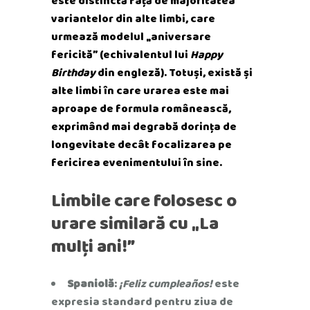
este distinctă față de majoritatea
variantelor din alte limbi, care
urmează modelul „aniversare
fericită” (echivalentul lui
Happy
Birthday
din engleză). Totuși, există și
alte limbi în care urarea este mai
aproape de formula românească,
exprimând mai degrabă dorința de
longevitate decât focalizarea pe
fericirea evenimentului în sine.
Limbile care folosesc o
urare similară cu „La
mulți ani!”
Spaniolă
:
¡Feliz cumpleaños!
este
expresia standard pentru ziua de