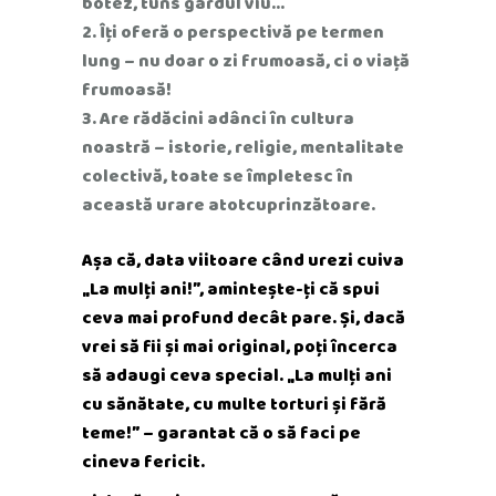
botez, tuns gardul viu…
Îți oferă o perspectivă pe termen
lung – nu doar o zi frumoasă, ci o viață
frumoasă!
Are rădăcini adânci în cultura
noastră – istorie, religie, mentalitate
colectivă, toate se împletesc în
această urare atotcuprinzătoare.
Așa că, data viitoare când urezi cuiva
„La mulți ani!”, amintește-ți că spui
ceva mai profund decât pare. Și, dacă
vrei să fii și mai original, poți încerca
să adaugi ceva special. „La mulți ani
cu sănătate, cu multe torturi și fără
teme!” – garantat că o să faci pe
cineva fericit.