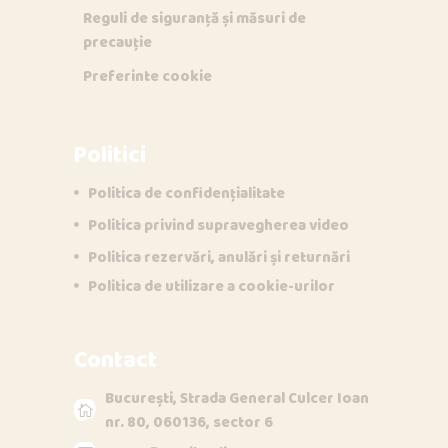
Reguli de siguranță și măsuri de
precauție
Preferinte cookie
Politici
Politica de confidențialitate
Politica privind supravegherea video
Opi & Dia
Politica rezervări, anulări și returnări
O
D
Online acum
Politica de utilizare a cookie-urilor
Bună!
Contact
București, Strada General Culcer Ioan
nr. 80, 060136, sector 6