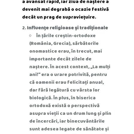
a avansat rapid, iar ziua de naștere a
devenit mai degrabă o ocazie festivă
decât un prag de supraviețuire.
Influențe religioase și tradiționale
În țările creștin-ortodoxe
(România, Grecia), sărbătorile
onomastice erau, în trecut, mai
importante decât zilele de
naștere. În acest context, „La mulți
ani!” era o urare potrivită, pentru
că oamenii erau felicitați anual,
dar fără legătură cu vârsta lor
biologică. În plus, în biserica
ortodoxă există o perspectivă
asupra vieții ca un drum lung și plin
de încercări, iar binecuvântările
sunt adesea legate de sănătate și