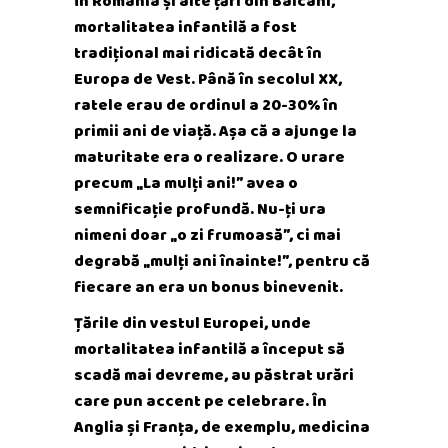
În România și alte țări din Balcani,
mortalitatea infantilă a fost
tradițional mai ridicată decât în
Europa de Vest. Până în secolul XX,
ratele erau de ordinul a 20-30% în
primii ani de viață. Așa că a ajunge la
maturitate era o realizare. O urare
precum „La mulți ani!” avea o
semnificație profundă. Nu-ți ura
nimeni doar „o zi frumoasă”, ci mai
degrabă „mulți ani înainte!”, pentru că
fiecare an era un bonus binevenit.
Țările din vestul Europei, unde
mortalitatea infantilă a început să
scadă mai devreme, au păstrat urări
care pun accent pe celebrare. În
Anglia și Franța, de exemplu, medicina