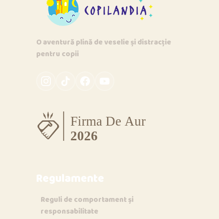
O aventură plină de veselie și distracție
pentru copii
Regulamente
Reguli de comportament și
responsabilitate