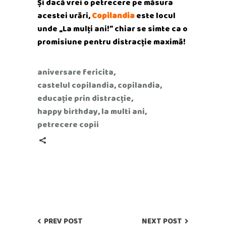
Și dacă vrei o petrecere pe măsura
acestei urări,
Copilandia
este locul
unde „La mulți ani!” chiar se simte ca o
promisiune pentru distracție maximă!
aniversare fericita
,
castelul copilandia
,
copilandia
,
educație prin distracție
,
happy birthday
,
la multi ani
,
petrecere copii
PREV POST
NEXT POST