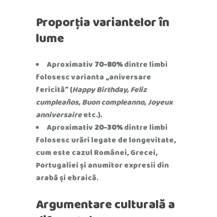
Proporția variantelor în
lume
Aproximativ
70-80%
dintre limbi
folosesc varianta „aniversare
fericită” (
Happy Birthday, Feliz
cumpleaños, Buon compleanno, Joyeux
anniversaire
etc.).
Aproximativ
20-30%
dintre limbi
folosesc urări legate de longevitate,
cum este cazul Românei, Grecei,
Portugaliei și anumitor expresii din
arabă și ebraică.
Argumentare culturală a