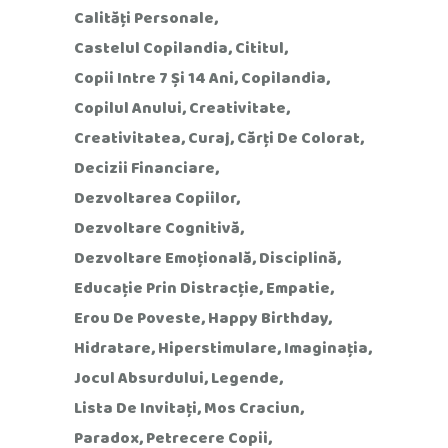
Calități Personale
Castelul Copilandia
Cititul
Copii Intre 7 Și 14 Ani
Copilandia
Copilul Anului
Creativitate
Creativitatea
Curaj
Cărți De Colorat
Decizii Financiare
Dezvoltarea Copiilor
Dezvoltare Cognitivă
Dezvoltare Emoțională
Disciplină
Educație Prin Distracție
Empatie
Erou De Poveste
Happy Birthday
Hidratare
Hiperstimulare
Imaginația
Jocul Absurdului
Legende
Lista De Invitați
Mos Craciun
Paradox
Petrecere Copii