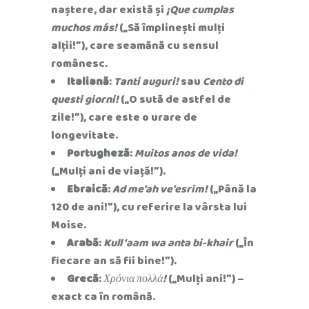
naștere, dar există și
¡Que cumplas
muchos más!
(„Să împlinești mulți
alții!”), care seamănă cu sensul
românesc.
Italiană
:
Tanti auguri!
sau
Cento di
questi giorni!
(„O sută de astfel de
zile!”), care este o urare de
longevitate.
Portugheză
:
Muitos anos de vida!
(„Mulți ani de viață!”).
Ebraică
:
Ad me’ah ve’esrim!
(„Până la
120 de ani!”), cu referire la vârsta lui
Moise.
Arabă
:
Kull ‘aam wa anta bi-khair
(„În
fiecare an să fii bine!”).
Grecă
:
Χρόνια πολλά!
(„Mulți ani!”) –
exact ca în română.