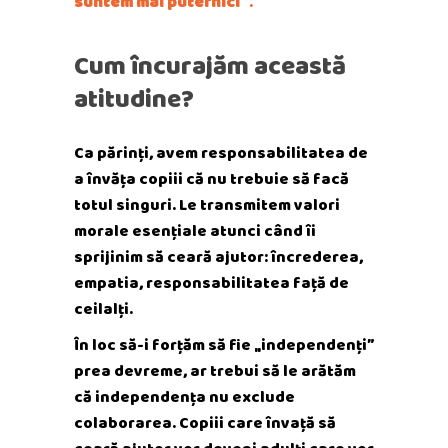
suntem mai puternici
”.
Cum încurajăm această
atitudine?
Ca părinți, avem responsabilitatea de
a învăța copiii că nu trebuie să facă
totul singuri. Le transmitem valori
morale esențiale atunci când îi
sprijinim să ceară ajutor: încrederea,
empatia, responsabilitatea față de
ceilalți.
În loc să-i forțăm să fie „independenți”
prea devreme, ar trebui să le arătăm
că independența nu exclude
colaborarea. Copiii care învață să