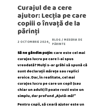
Curajul de a cere
ajutor: Lecția pe care
copiii o învață de la
părinți
BLOG
/
MESERIA DE
2 OCTOMBRIE 2024
PĂRINTE
Să ne gândim puțin
: care este cel mai
curajos lucru pe care l-ai spus
vreodată? Mulți s-ar grăbi să spună că
sunt declarații mărețe sau replici
eroice. Dar, în realitate, cel mai
curajos lucru pe care un copil (sau
chiar un adult) îl poate rosti este un
simplu, dar profund „Ajută-mă!”
Pentru copii, să ceară ajutor este un