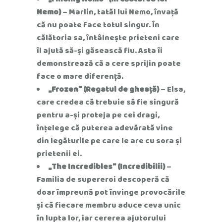
Nemo)
– Marlin, tatăl lui Nemo, învață
că nu poate face totul singur. În
călătoria sa, întâlnește prieteni care
îl ajută să-și găsească fiu. Asta îi
demonstrează că a cere sprijin poate
face o mare diferență.
„Frozen” (Regatul de gheață)
– Elsa,
care credea că trebuie să fie singură
pentru a-și proteja pe cei dragi,
înțelege că puterea adevărată vine
din legăturile pe care le are cu sora și
prietenii ei.
„The Incredibles” (Incredibilii)
–
Familia de supereroi descoperă că
doar împreună pot învinge provocările
și că fiecare membru aduce ceva unic
în lupta lor, iar cererea ajutorului