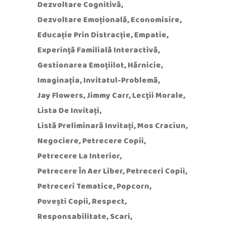
Dezvoltare Cognitivă
Dezvoltare Emoțională
Economisire
Educație Prin Distracție
Empatie
Experință Familială Interactivă
Gestionarea Emoțiilot
Hărnicie
Imaginația
Invitatul-Problemă
Jay Flowers
Jimmy Carr
Lecții Morale
Lista De Invitați
Listă Preliminară Invitați
Mos Craciun
Negociere
Petrecere Copii
Petrecere La Interior
Petrecere În Aer Liber
Petreceri Copii
Petreceri Tematice
Popcorn
Povești Copii
Respect
Responsabilitate
Scari