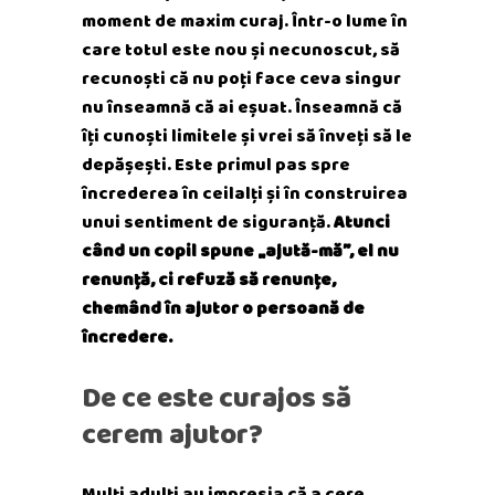
moment de maxim curaj. Într-o lume în
care totul este nou și necunoscut, să
recunoști că nu poți face ceva singur
nu înseamnă că ai eșuat. Înseamnă că
îți cunoști limitele și vrei să înveți să le
depășești. Este primul pas spre
încrederea în ceilalți și în construirea
unui sentiment de siguranță.
Atunci
când un copil spune „ajută-mă”, el nu
renunță, ci refuză să renunțe,
chemând în ajutor o persoană de
încredere.
De ce este curajos să
cerem ajutor?
Mulți adulți au impresia că a cere