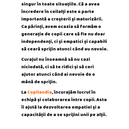
singur în toate situațiile. Că a avea
încredere în ceilalți este o parte
importantă a creșterii și maturizării.
Ca părinți, avem ocazia să formăm o
generație de copii care să fie nu doar
independenți, ci și empatici și capabili
să ceară sprijin atunci când au nevoie.
Curajul nu înseamnă să nu cazi
niciodată, ci să te ridici și să ceri
ajutor atunci când ai nevoie de o
mână de sprijin.
La
Copilandia
, încurajăm lucrul în
echipă și colaborarea între copii. Asta
îi ajută la dezvoltarea empatiei și a
capacității de a se sprijini unii pe alții.