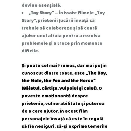
devine esențială.
„Toy Story”
– În toate filmele „Toy
Story”, prietenii jucării învață că
trebuie să colaboreze și să ceară
ajutor unul altuia pentru a rezolva
problemele și a trece prin momente
dificile.
Și poate cel mai frumos, dar mai puțin
cunoscut dintre toate, este
„The Boy,
the Mole, the Fox and the Horse”
(Băiatul, cârtița, vulpoiul și calul)
. O
poveste emoționantă despre
prietenie, vulnerabilitate și puterea
de a cere ajutor. În acest film
personajele învață că este în regulă
să fie nesiguri, să-și exprime temerile