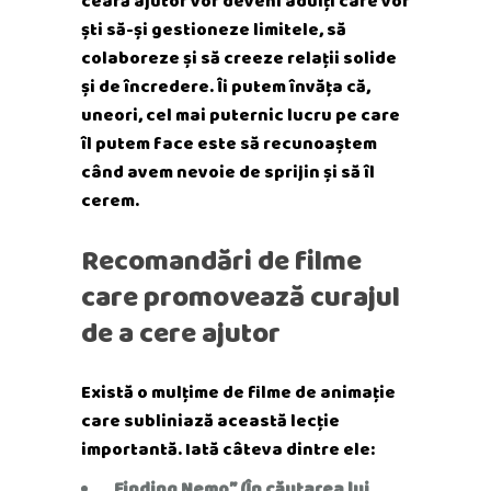
ceară ajutor vor deveni adulți care vor
ști să-și gestioneze limitele, să
colaboreze și să creeze relații solide
și de încredere. Îi putem învăța că,
uneori, cel mai puternic lucru pe care
îl putem face este să recunoaștem
când avem nevoie de sprijin și să îl
cerem.
Recomandări de filme
care promovează curajul
de a cere ajutor
Există o mulțime de filme de animație
care subliniază această lecție
importantă. Iată câteva dintre ele:
„Finding Nemo” (În căutarea lui