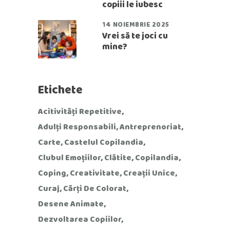
copiii le iubesc
14 NOIEMBRIE 2025
Vrei să te joci cu
mine?
Etichete
Acitivități Repetitive
Adulți Responsabili
Antreprenoriat
Carte
Castelul Copilandia
Clubul Emoțiilor
Clătite
Copilandia
Coping
Creativitate
Creații Unice
Curaj
Cărți De Colorat
Desene Animate
Dezvoltarea Copiilor