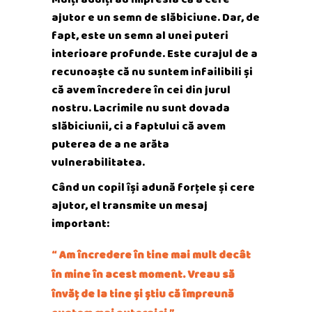
ajutor e un semn de slăbiciune. Dar, de
fapt, este un semn al unei puteri
interioare profunde. Este curajul de a
recunoaște că nu suntem infailibili și
că avem încredere în cei din jurul
nostru. Lacrimile nu sunt dovada
slăbiciunii, ci a faptului că avem
puterea de a ne arăta
vulnerabilitatea.
Când un copil își adună forțele și cere
ajutor, el transmite un mesaj
important:
Am încredere în tine mai mult decât
în mine în acest moment. Vreau să
învăț de la tine și știu că împreună