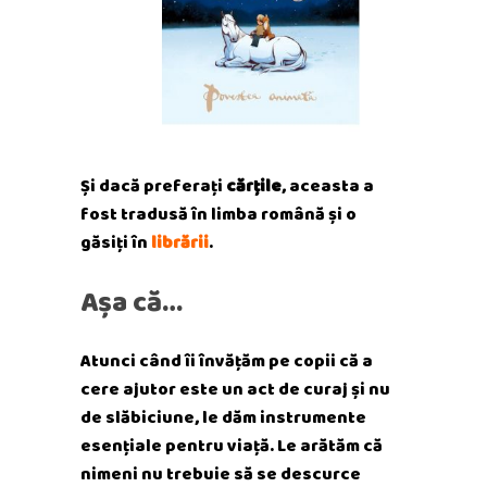
Și dacă preferați
cărțile
, aceasta a
fost tradusă în limba română și o
găsiți în
librării
.
Așa că…
Atunci când îi învățăm pe copii că a
cere ajutor este un act de curaj și nu
de slăbiciune, le dăm instrumente
esențiale pentru viață. Le arătăm că
nimeni nu trebuie să se descurce