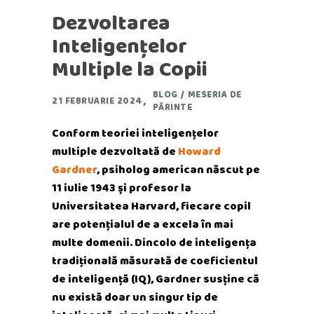
Dezvoltarea
Inteligențelor
Multiple la Copii
BLOG
/
MESERIA DE
21 FEBRUARIE 2024
PĂRINTE
Conform teoriei inteligențelor
multiple dezvoltată de
Howard
Gardner
, psiholog american născut pe
11 iulie 1943 și profesor la
Universitatea Harvard, fiecare copil
are potențialul de a excela în mai
multe domenii. Dincolo de inteligența
tradițională măsurată de coeficientul
de inteligență (IQ), Gardner susține că
nu există doar un singur tip de