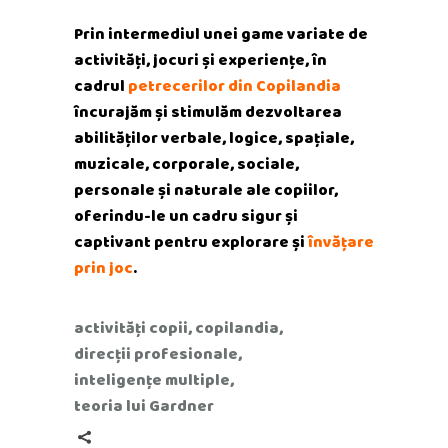
Prin intermediul unei game variate de
activități, jocuri și experiențe, în
cadrul
petrecerilor din Copilandia
încurajăm și stimulăm dezvoltarea
abilităților verbale, logice, spațiale,
muzicale, corporale, sociale,
personale și naturale ale copiilor,
oferindu-le un cadru sigur și
captivant pentru explorare și
învățare
prin joc
.
activități copii
,
copilandia
,
direcții profesionale
,
inteligențe multiple
,
teoria lui Gardner