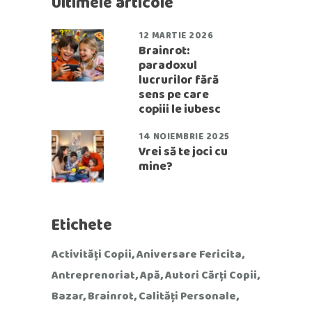
Ultimele articole
12 MARTIE 2026
Brainrot:
paradoxul
lucrurilor fără
sens pe care
copiii le iubesc
14 NOIEMBRIE 2025
Vrei să te joci cu
mine?
Etichete
Activități Copii
Aniversare Fericita
Antreprenoriat
Apă
Autori Cărți Copii
Bazar
Brainrot
Calități Personale