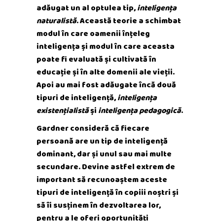
adăugat un al optulea tip,
inteligența
naturalistă
. Această teorie a schimbat
modul în care oamenii înțeleg
inteligența și modul în care aceasta
poate fi evaluată și cultivată în
educație și în alte domenii ale vieții.
Apoi au mai fost adăugate încă două
tipuri de inteligență,
inteligența
existențialistă
și
inteligența pedagogică
.
Gardner consideră că fiecare
persoană are un tip de inteligență
dominant, dar și unul sau mai multe
secundare. Devine astfel extrem de
important să recunoaștem aceste
tipuri de inteligență în copiii noștri și
să îi susținem în dezvoltarea lor,
pentru a le oferi oportunități