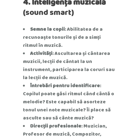
4. Inteligența muzicală
(sound smart)
Semne la copii
: Abilitatea de a
recunoaște tonurile și de a simți
ritmul în muzică.
Activități
: Ascultarea și cântarea
muzicii, lecții de cântat la un
instrument, participarea la coruri sau
la lecții de muzică.
Întrebări pentru identificare
:
Copilul poate găsi ritmul când cântă o
melodie? Este capabil să asorteze
tonul unei note muzicale? Îi place să
asculte sau să cânte muzică?
Direcții profesionale
: Muzician,
Profesor de muzică, Compozitor,