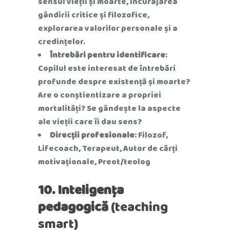
sensul vieții și moarte, încurajarea
gândirii critice și filozofice,
explorarea valorilor personale și a
credințelor.
Întrebări pentru identificare
:
Copilul este interesat de întrebări
profunde despre existență și moarte?
Are o conștientizare a propriei
mortalități? Se gândește la aspecte
ale vieții care îi dau sens?
Direcții profesionale
: Filozof,
Lifecoach, Terapeut, Autor de cărți
motivaționale, Preot/teolog
10. Inteligența
pedagogică
(teaching
smart)