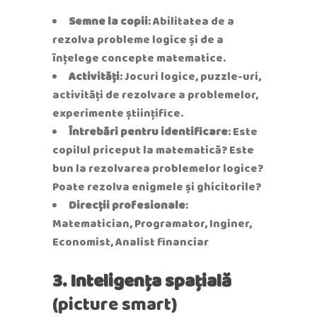
Semne la copii
: Abilitatea de a
rezolva probleme logice și de a
înțelege concepte matematice.
Activități
: Jocuri logice, puzzle-uri,
activități de rezolvare a problemelor,
experimente științifice.
Întrebări pentru identificare
: Este
copilul priceput la matematică? Este
bun la rezolvarea problemelor logice?
Poate rezolva enigmele și ghicitorile?
Direcții profesionale
:
Matematician, Programator, Inginer,
Economist, Analist financiar
3. Inteligența spațială
(picture smart)