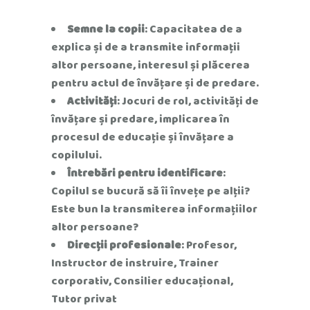
Semne la copii
: Capacitatea de a
explica și de a transmite informații
altor persoane, interesul și plăcerea
pentru actul de învățare și de predare.
Activități
: Jocuri de rol, activități de
învățare și predare, implicarea în
procesul de educație și învățare a
copilului.
Întrebări pentru identificare
:
Copilul se bucură să îi învețe pe alții?
Este bun la transmiterea informațiilor
altor persoane?
Direcții profesionale
: Profesor,
Instructor de instruire, Trainer
corporativ, Consilier educațional,
Tutor privat