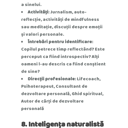
a sinelui.
Activități
: Jurnalism, auto-
reflecție, activități de mindfulness
sau meditație, discuții despre emoții
și valori personale.
Întrebări pentru identificare
:
Copilul petrece timp reflectând? Este
perceput ca fiind introspectiv? Alți
oameni l-au descris ca fiind conștient
de sine?
Direcții profesionale
: Lifecoach,
Psihoterapeut, Consultant de
dezvoltare personală, Ghid spiritual,
Autor de cărți de dezvoltare
personală
8. Inteligența naturalistă