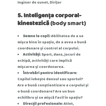
Inginer de sunet, Dirijor
5. Inteligența corporal-
kinestezică
(body smart)
Semne la copii
: Abilitatea de a se
mișca bine în spațiu, de a avea o bună
coordonare și control al corpului.
Activități
: Sport, dans, jocuri de
echipă, activități care implică
mișcarea și coordonarea.
Întrebări pentru identificare
:
Copilul iubește dansul sau sportul?
Are o bună conștientizare a corpului și
o bună coordonare? Are un bun
echilibru și se mișcă facil în spațiu?
Direcții profesionale
: Atlet,