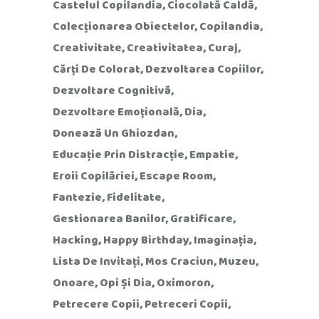
Castelul Copilandia
Ciocolată Caldă
Colecționarea Obiectelor
Copilandia
Creativitate
Creativitatea
Curaj
Cărți De Colorat
Dezvoltarea Copiilor
Dezvoltare Cognitivă
Dezvoltare Emoțională
Dia
Donează Un Ghiozdan
Educație Prin Distracție
Empatie
Eroii Copilăriei
Escape Room
Fantezie
Fidelitate
Gestionarea Banilor
Gratificare
Hacking
Happy Birthday
Imaginația
Lista De Invitați
Mos Craciun
Muzeu
Onoare
Opi Și Dia
Oximoron
Petrecere Copii
Petreceri Copii