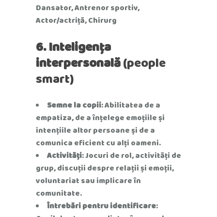
Dansator, Antrenor sportiv,
Actor/actriță, Chirurg
6. Inteligența
interpersonală
(people
smart)
Semne la copii
: Abilitatea de a
empatiza, de a înțelege emoțiile și
intențiile altor persoane și de a
comunica eficient cu alți oameni.
Activități
: Jocuri de rol, activități de
grup, discuții despre relații și emoții,
voluntariat sau implicare în
comunitate.
Întrebări pentru identificare
: