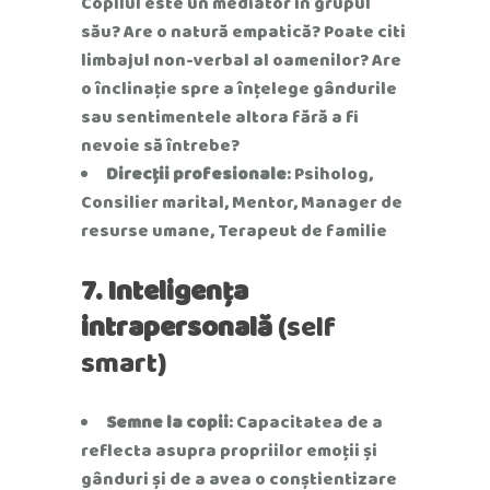
Copilul este un mediator în grupul
său? Are o natură empatică? Poate citi
limbajul non-verbal al oamenilor? Are
o înclinație spre a înțelege gândurile
sau sentimentele altora fără a fi
nevoie să întrebe?
Direcții profesionale
: Psiholog,
Consilier marital, Mentor, Manager de
resurse umane, Terapeut de familie
7. Inteligența
intrapersonală
(self
smart)
Semne la copii
: Capacitatea de a
reflecta asupra propriilor emoții și
gânduri și de a avea o conștientizare