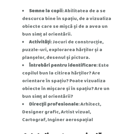
Semne la copii
: Abilitatea de a se
descurca bine în spațiu, de a vizualiza
obiecte care se mișcă și de a avea un
bun simț al orientării.
Activități
: Jocuri de construcție,
puzzle-uri, explorarea hărților și a
planșelor, desenul și pictura.
Întrebări pentru identificare
: Este
copilul bun la citirea hărților? Are
orientare în spațiu? Poate vizualiza
obiecte în mișcare și în spațiu? Are un
bun simț al orientării?
Direcții profesionale
: Arhitect,
Designer grafic, Artist vizual,
Cartograf, Inginer aerospațial