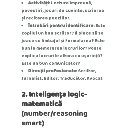
Activități
: Lectura împreună,
povestiri, jocuri de cuvinte, scrierea
și recitarea poeziilor.
Întrebări pentru identificare
: Este
copilul un bun scriitor? Îi place să se
joace cu limbajul și formularea? Este
bun la memorarea lucrurilor? Poate
explica lucrurile altora cu ușurință?
Este un bun comunicator?
Direcții profesionale
: Scriitor,
Jurnalist, Editor, Traducător, Avocat
2. Inteligența logic-
matematică
(number/reasoning
smart)