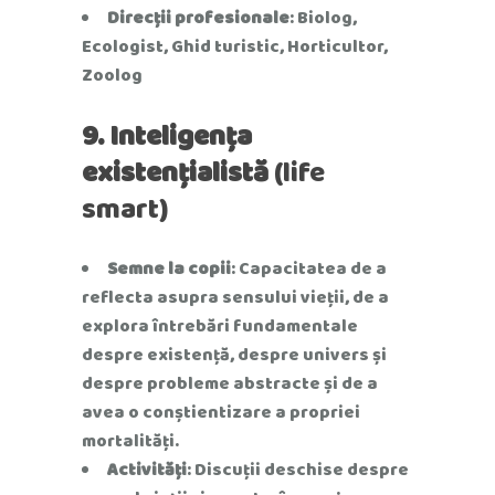
Direcții profesionale
: Biolog,
Ecologist, Ghid turistic, Horticultor,
Zoolog
9. Inteligența
existențialistă
(life
smart)
Semne la copii
: Capacitatea de a
reflecta asupra sensului vieții, de a
explora întrebări fundamentale
despre existență, despre univers și
despre probleme abstracte și de a
avea o conștientizare a propriei
mortalități.
Activități
: Discuții deschise despre