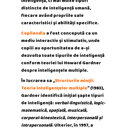
inteligență, ci mai multe tipuri
distincte de inteligență umană,
fiecare având propriile sale
caracteristici și abilități specifice.
Copilandia
a fost concepută ca un
mediu interactiv și stimulativ, unde
copiii au oportunitatea de a-și
dezvolta toate tipurile de inteligență
conform teoriei lui Howard Gardner
despre inteligențele multiple.
În lucrarea sa „
Structurile minții:
Teoria inteligențelor multiple
” (1983),
Gardner identifică inițial șapte tipuri
de inteligență:
verbal-lingvistică, logic-
matematică, spațială, muzicală,
corporal-kinestezică, interpersonală și
intrapersonală
. Ulterior, în 1997, a