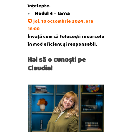
înțelepte.
Modul 4
–
Iarna
⏰
joi, 10 octombrie 2024, ora
18:00
Învață cum să folosești resursele
în mod eficient și responsabil.
Hai să o cunoști pe
Claudia!