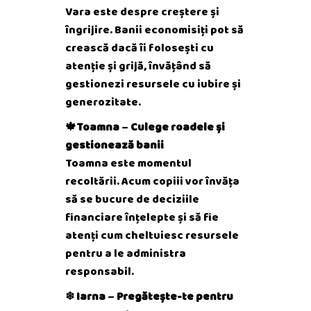
Vara este despre creștere și
îngrijire. Banii economisiți pot să
crească dacă îi folosești cu
atenție și grijă, învățând să
gestionezi resursele cu iubire și
generozitate.
🍁Toamna
–
Culege roadele și
gestionează banii
Toamna este momentul
recoltării. Acum copiii vor învăța
să se bucure de deciziile
financiare înțelepte și să fie
atenți cum cheltuiesc resursele
pentru a le administra
responsabil.
❄ Iarna
–
Pregătește-te pentru