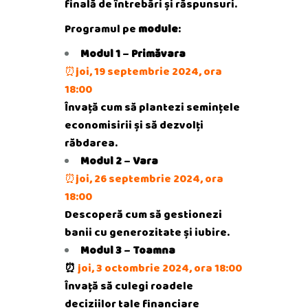
finală de întrebări și răspunsuri.
Programul pe
module
:
Modul 1
–
Primăvara
⏰joi, 19 septembrie 2024, ora
18:00
Învață cum să plantezi semințele
economisirii și să dezvolți
răbdarea.
Modul 2
–
Vara
⏰joi, 26 septembrie 2024, ora
18:00
Descoperă cum să gestionezi
banii cu generozitate și iubire.
Modul 3
–
Toamna
⏰
joi, 3 octombrie 2024, ora 18:00
Învață să culegi roadele
deciziilor tale financiare