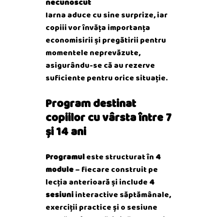
necunoscut
Iarna aduce cu sine surprize, iar
copiii vor învăța importanța
economisirii și pregătirii pentru
momentele neprevăzute,
asigurându-se că au rezerve
suficiente pentru orice situație.
Program destinat
copiilor cu vârsta între 7
și 14 ani
Programul
este structurat în
4
module
– fiecare construit pe
lecția anterioară și include
4
sesiuni
interactive săptămânale,
exerciții practice și o sesiune