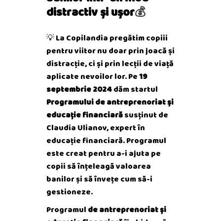
distractiv și ușor
💰
💡 La Copilandia pregătim copiii
pentru viitor nu doar prin joacă și
distracție, ci și prin lecții de viață
aplicate nevoilor lor. Pe
19
septembrie 2024
dăm startul
Programului de antreprenoriat și
educație financiară
susținut de
Claudia Ulianov, expert în
educație financiară. Programul
este creat pentru a-i ajuta pe
copii să înțeleagă valoarea
banilor și să învețe cum să-i
gestioneze.
Programul
de antreprenoriat și