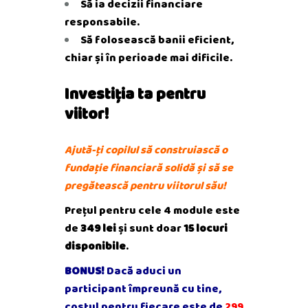
Să ia decizii financiare
responsabile.
Să folosească banii eficient,
chiar și în perioade mai dificile.
Investiția ta pentru
viitor!
Ajută-ți copilul să construiască o
fundație financiară solidă și să se
pregătească pentru viitorul său!
Prețul pentru cele 4 module este
de
349 lei
și sunt doar
15 locuri
disponibile
.
BONUS!
Dacă aduci un
participant împreună cu tine,
costul pentru fiecare este de
299