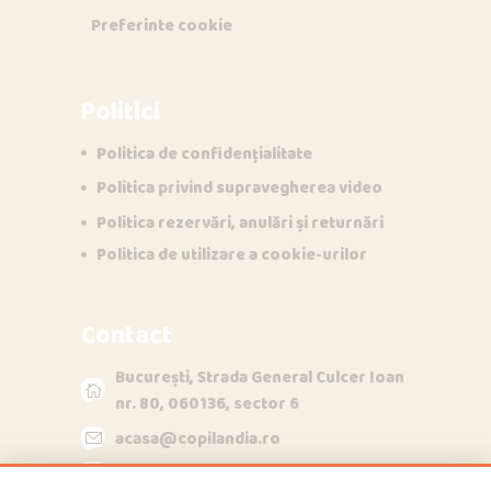
Preferinte cookie
Politici
Politica de confidențialitate
Politica privind supravegherea video
Opi & Dia
Politica rezervări, anulări și returnări
O
D
Online acum
Politica de utilizare a cookie-urilor
Bună!
Contact
București, Strada General Culcer Ioan
nr. 80, 060136, sector 6
acasa@copilandia.ro
acum
+40790840348