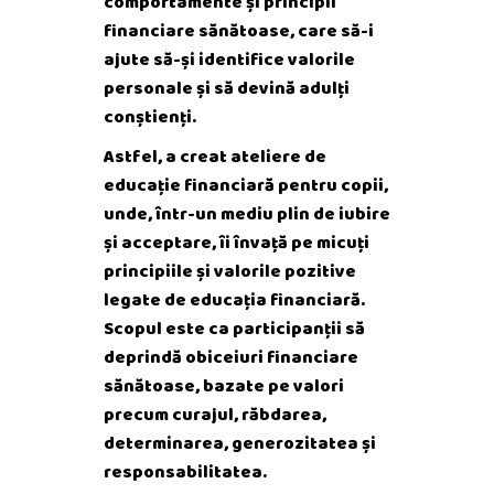
comportamente și principii
financiare sănătoase, care să-i
ajute să-și identifice valorile
personale și să devină adulți
conștienți.
Astfel, a creat ateliere de
educație financiară pentru copii,
unde, într-un mediu plin de iubire
și acceptare, îi învață pe micuți
principiile și valorile pozitive
legate de educația financiară.
Scopul este ca participanții să
deprindă obiceiuri financiare
sănătoase, bazate pe valori
precum curajul, răbdarea,
determinarea, generozitatea și
responsabilitatea.