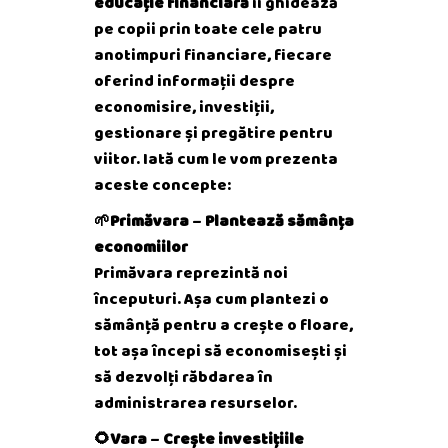
educație financiară
îi ghidează
pe copii prin toate cele patru
anotimpuri financiare, fiecare
oferind informații despre
economisire, investiții,
gestionare și pregătire pentru
viitor. Iată cum le vom prezenta
aceste concepte:
🌱Primăvara
–
Plantează sămânța
economiilor
Primăvara reprezintă noi
începuturi. Așa cum plantezi o
sămânță pentru a crește o floare,
tot așa începi să economisești și
să dezvolți răbdarea în
administrarea resurselor.
🌻Vara
–
Crește investițiile