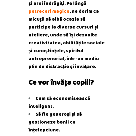
și eroi îndrăgiți.
Pe lângă
petreceri magice
, ne dorim ca
micuții să aibă ocazia să
participe la diverse cursuri și
ateliere, unde să își dezvolte
creativitatea, abilitățile sociale
și cunoștințele, spiritul
antreprenorial, într-un mediu
plin de distracție și învățare.
Ce vor învăța copiii?
Cum să economisească
inteligent.
Să fie generoși și să
gestioneze banii cu
înțelepciune.