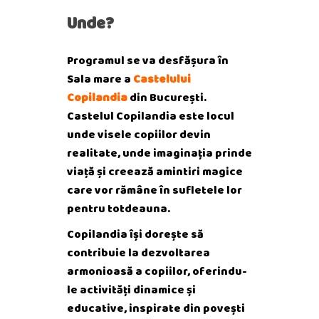
Unde?
Programul se va desfășura în
Sala mare a
Castelului
Copilandia
din București.
Castelul Copilandia este locul
unde visele copiilor devin
realitate, unde imaginația prinde
viață și creează amintiri magice
care vor rămâne în sufletele lor
pentru totdeauna.
Copilandia își dorește să
contribuie la dezvoltarea
armonioasă a copiilor, oferindu-
le activități dinamice și
educative, inspirate din povești