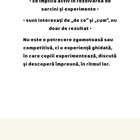
•
se implică activ în rezolvarea de
sarcini și experimente
•
•
sunt interesați de „de ce” și „cum”, nu
doar de rezultat
•
Nu este o petrecere zgomotoasă sau
competitivă, ci o experiență ghidată,
în care copiii experimentează, discută
și descoperă împreună, în ritmul lor.