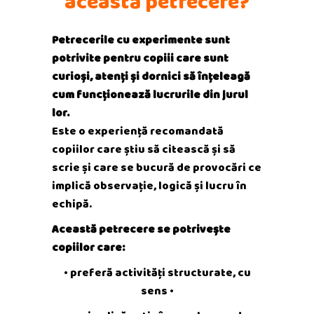
această petrecere
?
Petrecerile cu experimente sunt
potrivite pentru copiii care sunt
curioși, atenți și dornici să înțeleagă
cum funcționează lucrurile din jurul
lor.
Este o experiență recomandată
copiilor care știu să citească și să
scrie și care se bucură de provocări ce
implică observație, logică și lucru în
echipă.
Această petrecere se potrivește
copiilor care:
• preferă activități structurate, cu
sens
•