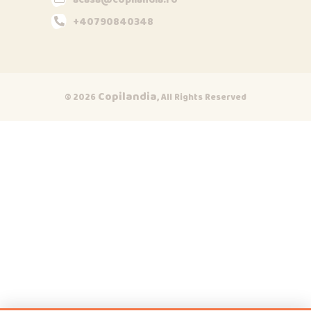
+40790840348
Copilandia
© 2026
, All Rights Reserved
Opi & Dia
O
D
Online acum
Bună!
acum