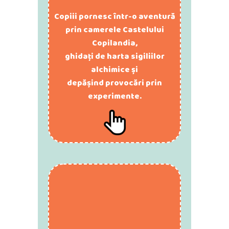
Copiii pornesc într-o aventură
prin camerele Castelului
Copilandia,
ghidați de harta sigiliilor
alchimice și
depășind provocări prin
experimente.