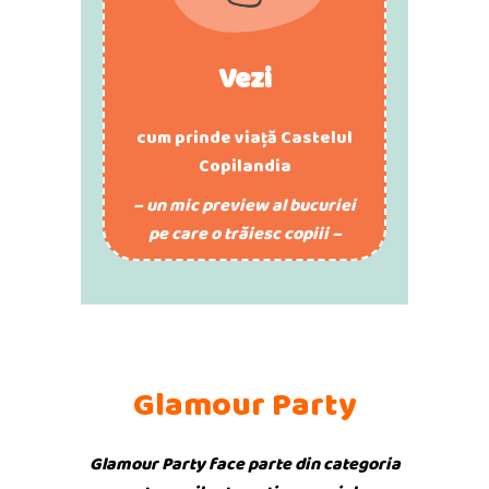
Vezi
cum prinde viață Castelul
Copilandia
– un mic preview al bucuriei
pe care o trăiesc copiii –
Glamour Party
Glamour Party face parte din categoria