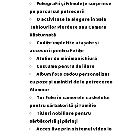
Fotografii și filmulețe surprinse
pe parcursul petrecerii
O activitate la alegere în Sala
Tablourilor Pierdute sau Camera
Răsturnată
Codițe împletite atașate și
accesorii pentru fetițe
Atelier de minimanichiură
Costume pentru defilare
Album foto cadou personalizat
cu poze și amintiri de la petrecerea
Glamour
Tur foto în camerele castelului
pentru sărbătorită și familie
Titluri nobiliare pentru
sărbătorită și părinți
Acces live prin sistemul video la