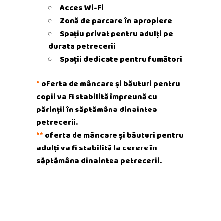
Acces Wi-Fi
Zonă de parcare în apropiere
Spațiu privat pentru adulți pe
durata petrecerii
Spații dedicate pentru fumători
*
oferta de mâncare și băuturi pentru
copii va fi stabilită împreună cu
părinții în săptămâna dinaintea
petrecerii.
**
oferta de mâncare și băuturi pentru
adulți va fi stabilită la cerere
în
săptămâna dinaintea petrecerii.