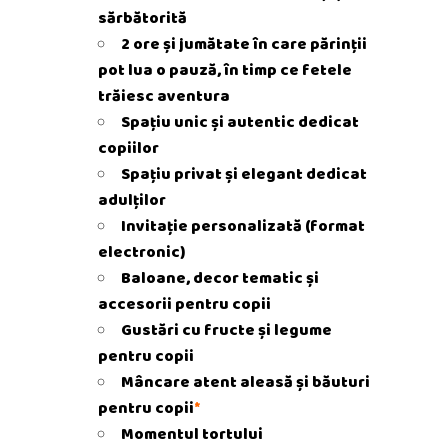
sărbătorită
2 ore și jumătate în care părinții
pot lua o pauză, în timp ce fetele
trăiesc aventura
Spațiu unic și autentic dedicat
copiilor
Spațiu privat și elegant dedicat
adulților
Invitație personalizată (format
electronic)
Baloane, decor tematic și
accesorii pentru copii
Gustări cu fructe și legume
pentru copii
Mâncare atent aleasă și băuturi
pentru copii
*
Momentul tortului