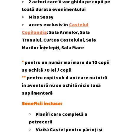
2 actori care îi vor ghida pe copii pe
toată durata evenimentului
Miss Sassy
acces exclusiv în
Castelul
Copilandia
: Sala Armelor, Sala
Tronului, Curtea Castelului, Sala
Marilor Înțelepți, Sala Mare
*
pentru un număr mai mare de 10 copii
se achită 70 lei / copil
**
pentru copii sub 4 ani care nu intră
în aventură nu se achită nicio taxă
suplimentară
Beneficii incluse:
Planificare completă a
petrecerii
Vizită Castel pentru părinți și