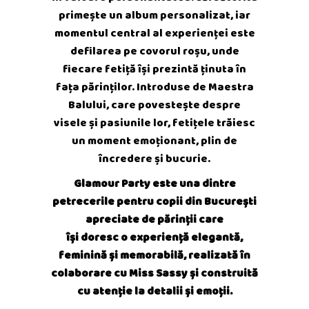
primește un album personalizat, iar
momentul central al experienței este
defilarea pe covorul roșu, unde
fiecare fetiță își prezintă ținuta în
fața părinților. Introduse de Maestra
Balului, care povestește despre
visele și pasiunile lor, fetițele trăiesc
un moment emoționant, plin de
încredere și bucurie.
Glamour Party este una dintre
petrecerile pentru copii din București
apreciate de părinții care
își doresc o experiență elegantă,
feminină și memorabilă, realizată în
colaborare cu Miss Sassy și construită
cu atenție la detalii și emoții.