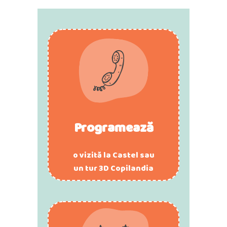
P
rogramează
o vizită la Castel sau
un tur 3D Copilandia