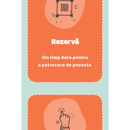
Rezervă
din timp data pentru
o petrecere de poveste